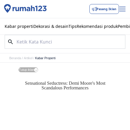
Pasang Iklan
Kabar properti
Dekorasi & desain
Tips
Rekomendasi produk
Pembi
Beranda
/
Artikel
/
Kabar Properti
Tutup iklan
x