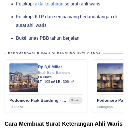
Fotokopi
akta kelahiran
seluruh ahli waris
Fotokopi KTP dari semua yang bertandatangan di
surat ahli waris
Bukti lunas PBB tahun berjalan.
REKOMENDASI RUMAH DI BANDUNG UNTUK ANDA
Rp 3,9 Miliar
R
Buah Batu, Bandung
B
La Plaza
I
LT :
105 m²
LB :
306 m²
L
Podomoro Park Bandung
-
PT.
Podomoro Park
Rumah
Agung Podomoro Land, Tbk
Agung Podomor
La Plaza
Patragriya
Cara Membuat Surat Keterangan Ahli Waris