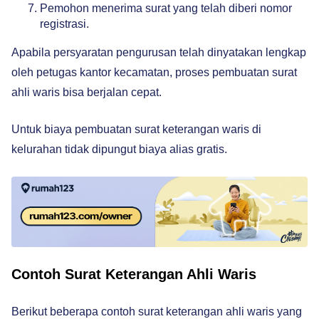
Pemohon menerima surat yang telah diberi nomor
registrasi.
Apabila persyaratan pengurusan telah dinyatakan lengkap
oleh petugas kantor kecamatan, proses pembuatan surat
ahli waris bisa berjalan cepat.
Untuk biaya pembuatan surat keterangan waris di
kelurahan tidak dipungut biaya alias gratis.
Contoh Surat Keterangan Ahli Waris
Berikut beberapa contoh surat keterangan ahli waris yang