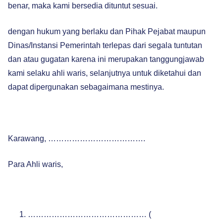
benar, maka kami bersedia dituntut sesuai.
dengan hukum yang berlaku dan Pihak Pejabat maupun
Dinas/Instansi Pemerintah terlepas dari segala tuntutan
dan atau gugatan karena ini merupakan tanggungjawab
kami selaku ahli waris, selanjutnya untuk diketahui dan
dapat dipergunakan sebagaimana mestinya.
Karawang, ……………………………….
Para Ahli waris,
………………………………………
(