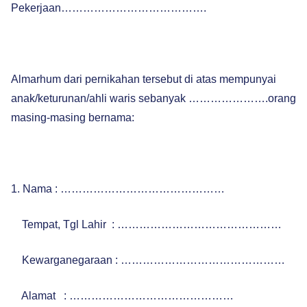
Pekerjaan………………………………….
Almarhum dari pernikahan tersebut di atas mempunyai
anak/keturunan/ahli waris sebanyak ………………….orang
masing-masing bernama:
1. Nama
: ………………………………………
Tempat, Tgl Lahir : ………………………………………
Kewarganegaraan : ………………………………………
Alamat
: ………………………………………