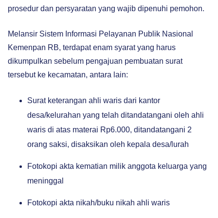
prosedur dan persyaratan yang wajib dipenuhi pemohon.
Melansir Sistem Informasi Pelayanan Publik Nasional
Kemenpan RB, terdapat enam syarat yang harus
dikumpulkan sebelum pengajuan pembuatan surat
tersebut ke kecamatan, antara lain:
Surat keterangan ahli waris dari kantor
desa/kelurahan yang telah ditandatangani oleh ahli
waris di atas materai Rp6.000, ditandatangani 2
orang saksi, disaksikan oleh kepala desa/lurah
Fotokopi akta kematian milik anggota keluarga yang
meninggal
Fotokopi akta nikah/buku nikah ahli waris