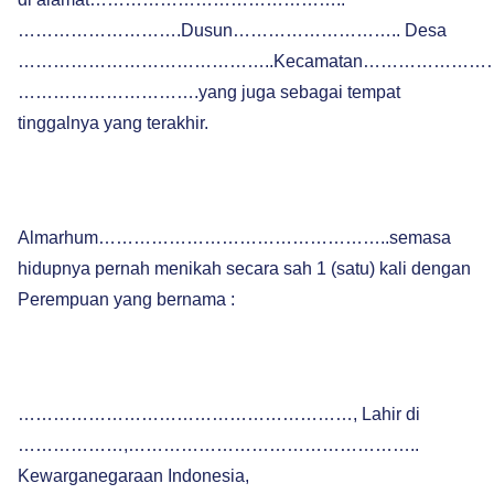
……………………….Dusun……………………….. Desa
……………………………………..Kecamatan……………………
………………………….yang juga sebagai tempat
tinggalnya yang terakhir.
Almarhum…………………………………………..semasa
hidupnya pernah menikah secara sah 1 (satu) kali dengan
Perempuan yang bernama :
…………………………………………………, Lahir di
………………,…………………………………………..
Kewarganegaraan Indonesia,