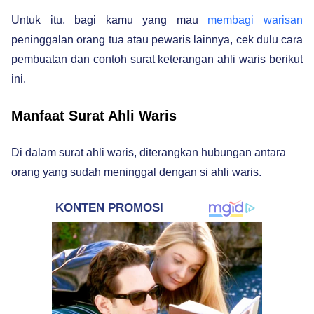
Untuk itu, bagi kamu yang mau
membagi warisan
peninggalan orang tua atau pewaris lainnya, cek dulu cara
pembuatan dan contoh surat keterangan ahli waris berikut
ini.
Manfaat Surat Ahli Waris
Di dalam surat ahli waris, diterangkan hubungan antara
orang yang sudah meninggal dengan si ahli waris.