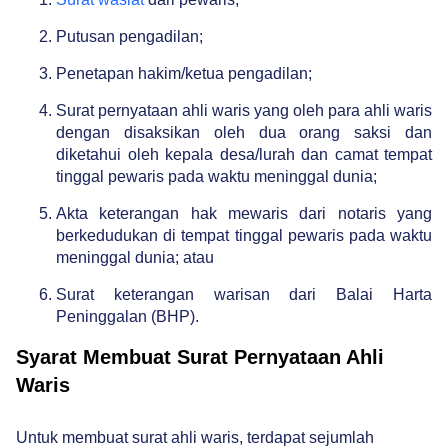
Putusan pengadilan;
Penetapan hakim/ketua pengadilan;
Surat pernyataan ahli waris yang oleh para ahli waris
dengan disaksikan oleh dua orang saksi dan
diketahui oleh kepala desa/lurah dan camat tempat
tinggal pewaris pada waktu meninggal dunia;
Akta keterangan hak mewaris dari notaris yang
berkedudukan di tempat tinggal pewaris pada waktu
meninggal dunia; atau
Surat keterangan warisan dari Balai Harta
Peninggalan (BHP).
Syarat Membuat Surat Pernyataan Ahli
Waris
Untuk membuat surat ahli waris, terdapat sejumlah