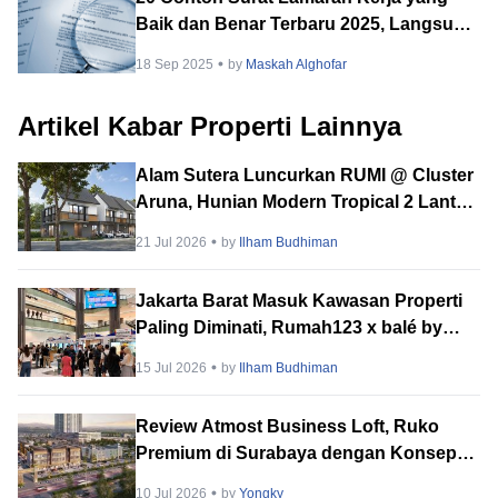
Baik dan Benar Terbaru 2025, Langsung
Dilirik HRD!
18 Sep 2025
by
Maskah Alghofar
Artikel Kabar Properti Lainnya
Alam Sutera Luncurkan RUMI @ Cluster
Aruna, Hunian Modern Tropical 2 Lantai
di Downtown Alam Sutera
21 Jul 2026
by
Ilham Budhiman
Jakarta Barat Masuk Kawasan Properti
Paling Diminati, Rumah123 x balé by
BTN PropVaganza 2026 Hadirkan
15 Jul 2026
by
Ilham Budhiman
Puluhan Developer
Review Atmost Business Loft, Ruko
Premium di Surabaya dengan Konsep
Multi-Tenant
10 Jul 2026
by
Yongky