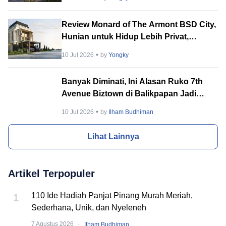
Review Monard of The Armont BSD City,
Hunian untuk Hidup Lebih Privat,
Tenang & Berkelas
10 Jul 2026
by
Yongky
Banyak Diminati, Ini Alasan Ruko 7th
Avenue Biztown di Balikpapan Jadi
Incaran Banyak Orang
10 Jul 2026
by
Ilham Budhiman
Lihat Lainnya
Artikel Terpopuler
110 Ide Hadiah Panjat Pinang Murah Meriah,
1
Sederhana, Unik, dan Nyeleneh
·
7 Agustus 2026
Ilham Budhiman