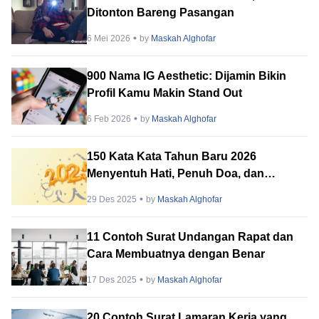
Ditonton Bareng Pasangan
6 Mei 2026
by
Maskah Alghofar
900 Nama IG Aesthetic: Dijamin Bikin
Profil Kamu Makin Stand Out
6 Feb 2026
by
Maskah Alghofar
150 Kata Kata Tahun Baru 2026
Menyentuh Hati, Penuh Doa, dan
Harapan!
29 Des 2025
by
Maskah Alghofar
11 Contoh Surat Undangan Rapat dan
Cara Membuatnya dengan Benar
17 Des 2025
by
Maskah Alghofar
20 Contoh Surat Lamaran Kerja yang