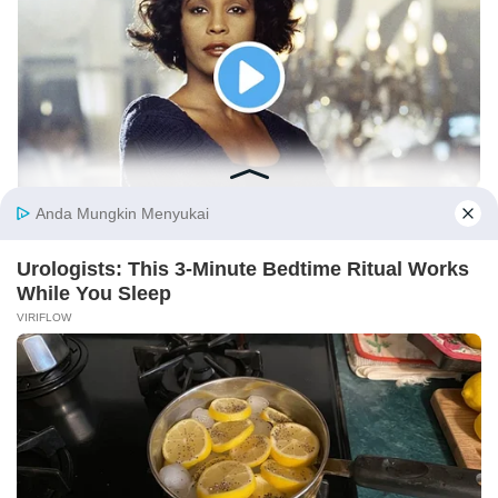
Gadis Saktika
Content Writer
✕ Close Ads
Gadis Saktika adalah Content Writer di
99 Group yang sudah berkarier