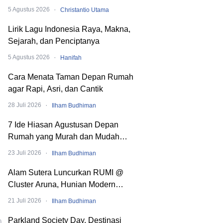
Dibaliknya
·
5 Agustus 2026
Christantio Utama
Lirik Lagu Indonesia Raya, Makna,
Sejarah, dan Penciptanya
·
5 Agustus 2026
Hanifah
Cara Menata Taman Depan Rumah
agar Rapi, Asri, dan Cantik
·
28 Juli 2026
Ilham Budhiman
7 Ide Hiasan Agustusan Depan
Rumah yang Murah dan Mudah
Dibuat
·
23 Juli 2026
Ilham Budhiman
Alam Sutera Luncurkan RUMI @
Cluster Aruna, Hunian Modern
Tropical 2 Lantai di Downtown Alam
·
21 Juli 2026
Ilham Budhiman
Sutera
Parkland Society Day, Destinasi
0