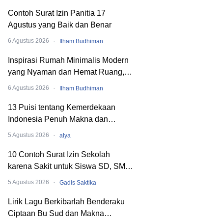
Contoh Surat Izin Panitia 17
Agustus yang Baik dan Benar
·
6 Agustus 2026
Ilham Budhiman
Inspirasi Rumah Minimalis Modern
yang Nyaman dan Hemat Ruang,
Begini Cara Merancangnya!
·
6 Agustus 2026
Ilham Budhiman
13 Puisi tentang Kemerdekaan
Indonesia Penuh Makna dan
Menyentuh Hati
·
5 Agustus 2026
alya
10 Contoh Surat Izin Sekolah
karena Sakit untuk Siswa SD, SMP,
hingga SMA
·
5 Agustus 2026
Gadis Saktika
Lirik Lagu Berkibarlah Benderaku
Ciptaan Bu Sud dan Makna