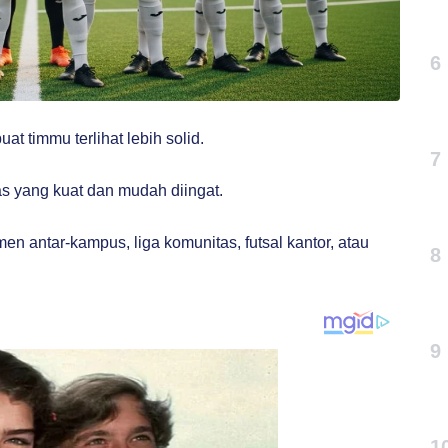
6
 timmu terlihat lebih solid.
7
tas yang kuat dan mudah diingat.
n antar-kampus, liga komunitas, futsal kantor, atau
8
9
1