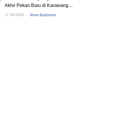
Akhir Pekan Baru di Karawang
dengan Pengalaman Berbeda.
·
17 Juli 2026
Ilham Budhiman
Banyak Event Seru!