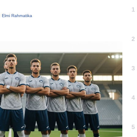
1
:
Elmi Rahmatika
2
3
4
5