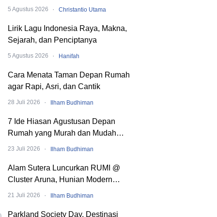
Dibaliknya
·
5 Agustus 2026
Christantio Utama
Lirik Lagu Indonesia Raya, Makna,
Sejarah, dan Penciptanya
·
5 Agustus 2026
Hanifah
Cara Menata Taman Depan Rumah
agar Rapi, Asri, dan Cantik
·
28 Juli 2026
Ilham Budhiman
7 Ide Hiasan Agustusan Depan
Rumah yang Murah dan Mudah
Dibuat
·
23 Juli 2026
Ilham Budhiman
Alam Sutera Luncurkan RUMI @
Cluster Aruna, Hunian Modern
Tropical 2 Lantai di Downtown Alam
·
21 Juli 2026
Ilham Budhiman
Sutera
Parkland Society Day, Destinasi
0