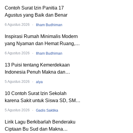
Contoh Surat Izin Panitia 17
Agustus yang Baik dan Benar
·
6 Agustus 2026
Ilham Budhiman
Inspirasi Rumah Minimalis Modern
yang Nyaman dan Hemat Ruang,
Begini Cara Merancangnya!
·
6 Agustus 2026
Ilham Budhiman
13 Puisi tentang Kemerdekaan
Indonesia Penuh Makna dan
Menyentuh Hati
·
5 Agustus 2026
alya
10 Contoh Surat Izin Sekolah
karena Sakit untuk Siswa SD, SMP,
hingga SMA
·
5 Agustus 2026
Gadis Saktika
Lirik Lagu Berkibarlah Benderaku
Ciptaan Bu Sud dan Makna