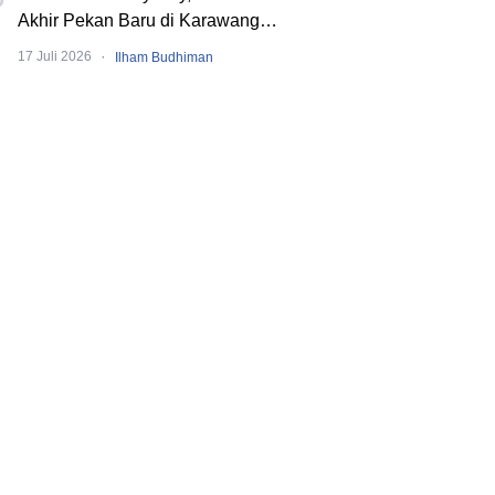
Akhir Pekan Baru di Karawang
dengan Pengalaman Berbeda.
·
17 Juli 2026
Ilham Budhiman
Banyak Event Seru!