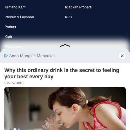
Tentang Kami
Iklankan Properti
Produk & Layanan
KPR
Partner
Karir
Pressroom
Dukungan
99 Group Portal
Kebijakan Privasi
99.co Indonesia
Syarat Penggunaan
99.co Singapura
Syarat Penggunaan Agen
SRX
E-commerce dan Platform Online Terbaik BI Awards 2024
✕ Close Ads