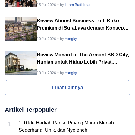
BTN PropVaganza 2026 Hadirkan
15 Jul 2026
by
Ilham Budhiman
Puluhan Developer
Review Atmost Business Loft, Ruko
Premium di Surabaya dengan Konsep
Multi-Tenant
10 Jul 2026
by
Yongky
Review Monard of The Armont BSD City,
Hunian untuk Hidup Lebih Privat,
Tenang & Berkelas
10 Jul 2026
by
Yongky
Lihat Lainnya
Artikel Terpopuler
110 Ide Hadiah Panjat Pinang Murah Meriah,
1
Sederhana, Unik, dan Nyeleneh