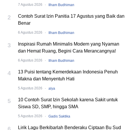
·
7 Agustus 2026
Ilham Budhiman
Contoh Surat Izin Panitia 17 Agustus yang Baik dan
2
Benar
·
6 Agustus 2026
Ilham Budhiman
Inspirasi Rumah Minimalis Modern yang Nyaman
3
dan Hemat Ruang, Begini Cara Merancangnya!
·
6 Agustus 2026
Ilham Budhiman
13 Puisi tentang Kemerdekaan Indonesia Penuh
4
Makna dan Menyentuh Hati
·
5 Agustus 2026
alya
10 Contoh Surat Izin Sekolah karena Sakit untuk
5
Siswa SD, SMP, hingga SMA
·
5 Agustus 2026
Gadis Saktika
Lirik Lagu Berkibarlah Benderaku Ciptaan Bu Sud
6