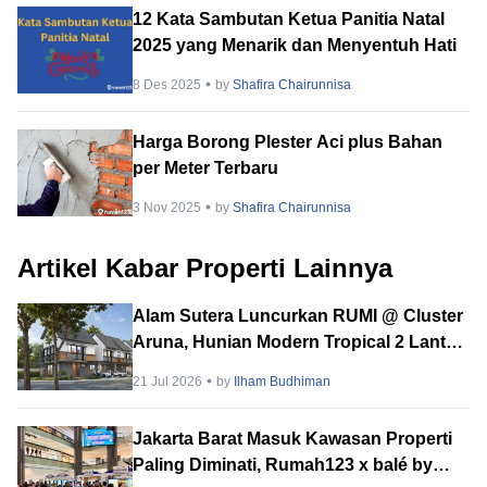
12 Kata Sambutan Ketua Panitia Natal
2025 yang Menarik dan Menyentuh Hati
8 Des 2025
by
Shafira Chairunnisa
Harga Borong Plester Aci plus Bahan
per Meter Terbaru
3 Nov 2025
by
Shafira Chairunnisa
Artikel Kabar Properti Lainnya
Alam Sutera Luncurkan RUMI @ Cluster
Aruna, Hunian Modern Tropical 2 Lantai
di Downtown Alam Sutera
21 Jul 2026
by
Ilham Budhiman
Jakarta Barat Masuk Kawasan Properti
Paling Diminati, Rumah123 x balé by