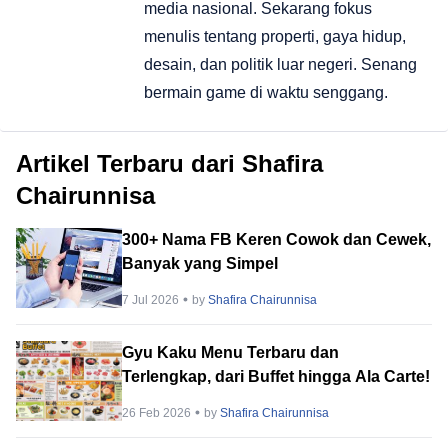
media nasional. Sekarang fokus
menulis tentang properti, gaya hidup,
desain, dan politik luar negeri. Senang
bermain game di waktu senggang.
Artikel Terbaru dari Shafira
Chairunnisa
300+ Nama FB Keren Cowok dan Cewek,
Banyak yang Simpel
7 Jul 2026
by
Shafira Chairunnisa
Gyu Kaku Menu Terbaru dan
Terlengkap, dari Buffet hingga Ala Carte!
26 Feb 2026
by
Shafira Chairunnisa