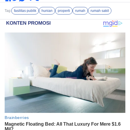
Tag:
fasilitas publik
hunian
properti
rumah
rumah sakit