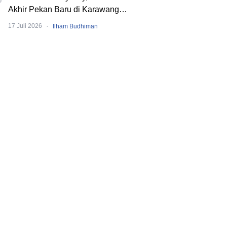
Akhir Pekan Baru di Karawang
dengan Pengalaman Berbeda.
·
17 Juli 2026
Ilham Budhiman
Banyak Event Seru!