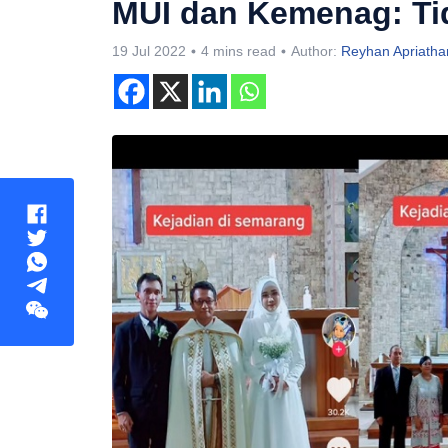
MUI dan Kemenag: Ti
19 Jul 2022
4 mins read
Author:
Reyhan Apriath