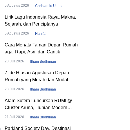
Dibaliknya
·
5 Agustus 2026
Christantio Utama
Lirik Lagu Indonesia Raya, Makna,
Sejarah, dan Penciptanya
·
5 Agustus 2026
Hanifah
Cara Menata Taman Depan Rumah
agar Rapi, Asri, dan Cantik
·
28 Juli 2026
Ilham Budhiman
7 Ide Hiasan Agustusan Depan
Rumah yang Murah dan Mudah
Dibuat
·
23 Juli 2026
Ilham Budhiman
Alam Sutera Luncurkan RUMI @
Cluster Aruna, Hunian Modern
Tropical 2 Lantai di Downtown Alam
·
21 Juli 2026
Ilham Budhiman
Sutera
Parkland Society Day, Destinasi
0