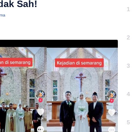
dak Sah!
1
ama
2
3
4
5