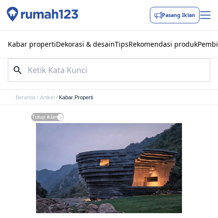
Pasang Iklan
Kabar properti
Dekorasi & desain
Tips
Rekomendasi produk
Pembi
Beranda
/
Artikel
/
Kabar Properti
Tutup iklan
x