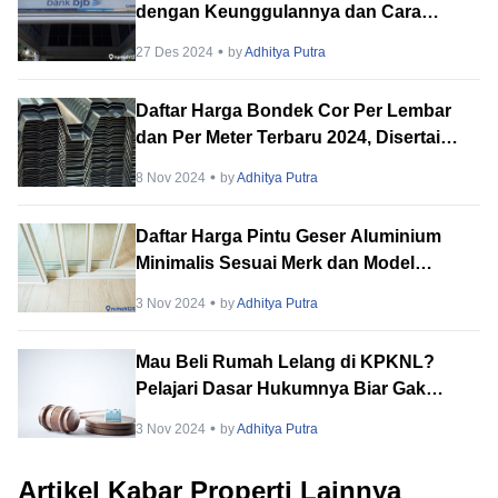
dengan Keunggulannya dan Cara
Pengajuannya
27 Des 2024
by
Adhitya Putra
Daftar Harga Bondek Cor Per Lembar
dan Per Meter Terbaru 2024, Disertai
Kelebihan dan Kekurangan
8 Nov 2024
by
Adhitya Putra
Daftar Harga Pintu Geser Aluminium
Minimalis Sesuai Merk dan Model
Terbaru 2024
3 Nov 2024
by
Adhitya Putra
Mau Beli Rumah Lelang di KPKNL?
Pelajari Dasar Hukumnya Biar Gak
Amsyong
3 Nov 2024
by
Adhitya Putra
Artikel Kabar Properti Lainnya