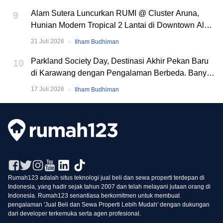
Alam Sutera Luncurkan RUMI @ Cluster Aruna,
9
Hunian Modern Tropical 2 Lantai di Downtown Alam
Sutera
·
21 Juli 2026
Ilham Budhiman
Parkland Society Day, Destinasi Akhir Pekan Baru
10
di Karawang dengan Pengalaman Berbeda. Banyak
Event Seru!
·
17 Juli 2026
Ilham Budhiman
Rumah123 adalah situs teknologi jual beli dan sewa properti terdepan di
Indonesia, yang hadir sejak tahun 2007 dan telah melayani jutaan orang di
Indonesia. Rumah123 senantiasa berkomitmen untuk membuat
pengalaman 'Jual Beli dan Sewa Properti Lebih Mudah' dengan dukungan
dari developer terkemuka serta agen profesional.