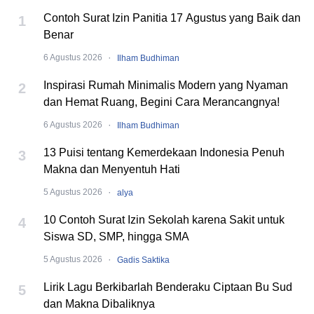
Contoh Surat Izin Panitia 17 Agustus yang Baik dan
1
Benar
·
6 Agustus 2026
Ilham Budhiman
Inspirasi Rumah Minimalis Modern yang Nyaman
2
dan Hemat Ruang, Begini Cara Merancangnya!
·
6 Agustus 2026
Ilham Budhiman
13 Puisi tentang Kemerdekaan Indonesia Penuh
3
Makna dan Menyentuh Hati
·
5 Agustus 2026
alya
10 Contoh Surat Izin Sekolah karena Sakit untuk
4
Siswa SD, SMP, hingga SMA
·
5 Agustus 2026
Gadis Saktika
Lirik Lagu Berkibarlah Benderaku Ciptaan Bu Sud
5
dan Makna Dibaliknya