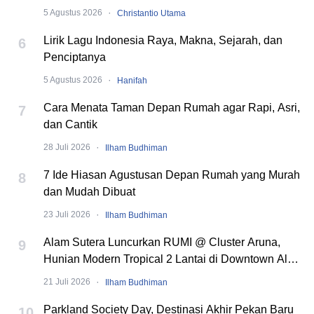
·
5 Agustus 2026
Christantio Utama
Lirik Lagu Indonesia Raya, Makna, Sejarah, dan
6
Penciptanya
·
5 Agustus 2026
Hanifah
Cara Menata Taman Depan Rumah agar Rapi, Asri,
7
dan Cantik
·
28 Juli 2026
Ilham Budhiman
7 Ide Hiasan Agustusan Depan Rumah yang Murah
8
dan Mudah Dibuat
·
23 Juli 2026
Ilham Budhiman
Alam Sutera Luncurkan RUMI @ Cluster Aruna,
9
Hunian Modern Tropical 2 Lantai di Downtown Alam
Sutera
·
21 Juli 2026
Ilham Budhiman
Parkland Society Day, Destinasi Akhir Pekan Baru
10