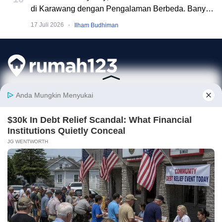
di Karawang dengan Pengalaman Berbeda. Banyak
Event Seru!
·
17 Juli 2026
Ilham Budhiman
Rumah123 adalah situs teknologi jual beli dan sewa properti terdepan di
Indonesia, yang hadir sejak tahun 2007 dan telah melayani jutaan orang di
Indonesia. Rumah123 senantiasa berkomitmen untuk membuat
pengalaman 'Jual Beli dan Sewa Properti Lebih Mudah' dengan dukungan
dari developer terkemuka serta agen profesional.
Hubungi Kami
info@rumah123.com
✕ Close Ads
+62 21 30496123