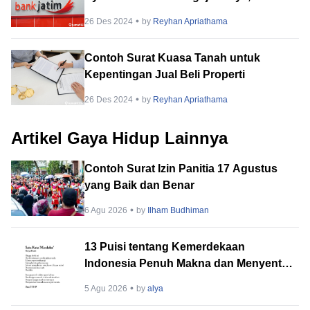
Lengkap!
26 Des 2024
by
Reyhan Apriathama
Contoh Surat Kuasa Tanah untuk
Kepentingan Jual Beli Properti
26 Des 2024
by
Reyhan Apriathama
Artikel Gaya Hidup Lainnya
Contoh Surat Izin Panitia 17 Agustus
yang Baik dan Benar
6 Agu 2026
by
Ilham Budhiman
13 Puisi tentang Kemerdekaan
Indonesia Penuh Makna dan Menyentuh
Hati
5 Agu 2026
by
alya