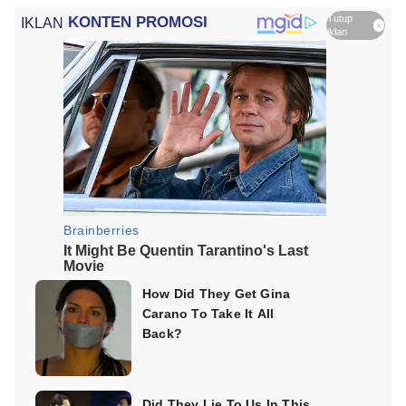
Tutup
IKLAN
×
iklan