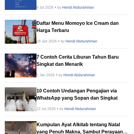
Semangat
9 Jul 2026
by
Hendi Abdurahman
Daftar Menu Momoyo Ice Cream dan
Harga Terbaru
28 Jan 2026
by
Hendi Abdurahman
7 Contoh Cerita Liburan Tahun Baru
Singkat dan Menarik
2 Jan 2026
by
Hendi Abdurahman
10 Contoh Undangan Pengajian via
WhatsApp yang Sopan dan Singkat
22 Jul 2026
by
Hendi Abdurahman
Kumpulan Ayat Alkitab tentang Natal
yang Penuh Makna, Sambut Perayaan