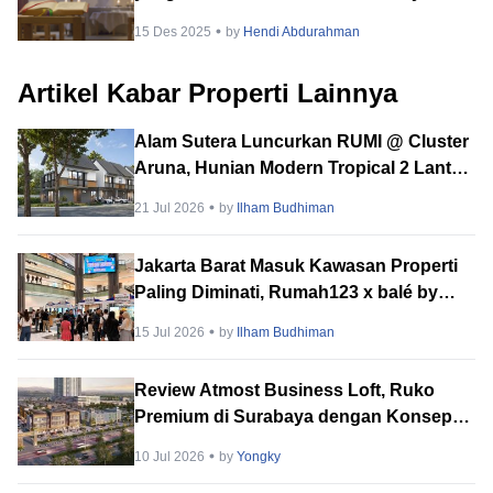
dengan Khidmat!
15 Des 2025
by
Hendi Abdurahman
Artikel Kabar Properti Lainnya
Alam Sutera Luncurkan RUMI @ Cluster
Aruna, Hunian Modern Tropical 2 Lantai
di Downtown Alam Sutera
21 Jul 2026
by
Ilham Budhiman
Jakarta Barat Masuk Kawasan Properti
Paling Diminati, Rumah123 x balé by
BTN PropVaganza 2026 Hadirkan
15 Jul 2026
by
Ilham Budhiman
Puluhan Developer
Review Atmost Business Loft, Ruko
Premium di Surabaya dengan Konsep
Multi-Tenant
10 Jul 2026
by
Yongky