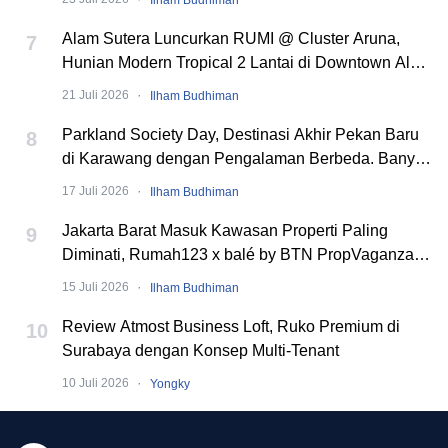
Alam Sutera Luncurkan RUMI @ Cluster Aruna,
7
Hunian Modern Tropical 2 Lantai di Downtown Alam
Sutera
·
21 Juli 2026
Ilham Budhiman
Parkland Society Day, Destinasi Akhir Pekan Baru
8
di Karawang dengan Pengalaman Berbeda. Banyak
Event Seru!
·
17 Juli 2026
Ilham Budhiman
Jakarta Barat Masuk Kawasan Properti Paling
9
Diminati, Rumah123 x balé by BTN PropVaganza
2026 Hadirkan Puluhan Developer
·
15 Juli 2026
Ilham Budhiman
Review Atmost Business Loft, Ruko Premium di
10
Surabaya dengan Konsep Multi-Tenant
·
10 Juli 2026
Yongky