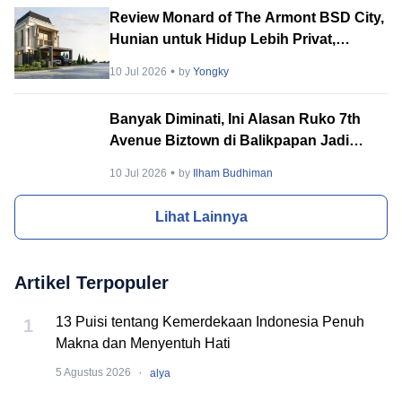
Review Monard of The Armont BSD City,
Hunian untuk Hidup Lebih Privat,
Tenang & Berkelas
10 Jul 2026
by
Yongky
Banyak Diminati, Ini Alasan Ruko 7th
Avenue Biztown di Balikpapan Jadi
Incaran Banyak Orang
10 Jul 2026
by
Ilham Budhiman
Lihat Lainnya
Artikel Terpopuler
13 Puisi tentang Kemerdekaan Indonesia Penuh
1
Makna dan Menyentuh Hati
·
5 Agustus 2026
alya