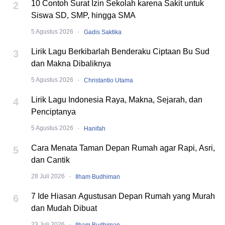
10 Contoh Surat Izin Sekolah karena Sakit untuk
2
Siswa SD, SMP, hingga SMA
·
5 Agustus 2026
Gadis Saktika
Lirik Lagu Berkibarlah Benderaku Ciptaan Bu Sud
3
dan Makna Dibaliknya
·
5 Agustus 2026
Christantio Utama
Lirik Lagu Indonesia Raya, Makna, Sejarah, dan
4
Penciptanya
·
5 Agustus 2026
Hanifah
Cara Menata Taman Depan Rumah agar Rapi, Asri,
5
dan Cantik
·
28 Juli 2026
Ilham Budhiman
7 Ide Hiasan Agustusan Depan Rumah yang Murah
6
dan Mudah Dibuat
·
23 Juli 2026
Ilham Budhiman