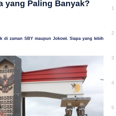
a yang Paling Banyak?
1
2
baik di zaman SBY maupun Jokowi. Siapa yang lebih
3
4
5