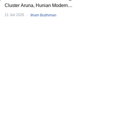
Cluster Aruna, Hunian Modern
Tropical 2 Lantai di Downtown Alam
·
21 Juli 2026
Ilham Budhiman
Sutera