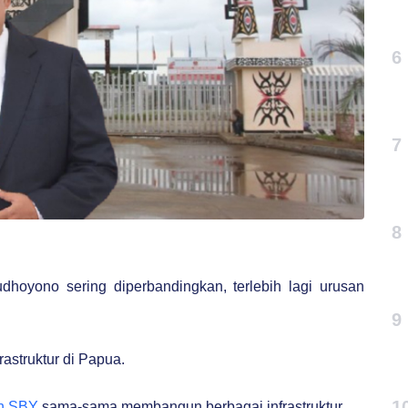
6
7
8
yono sering diperbandingkan, terlebih lagi urusan
9
astruktur di Papua.
1
n SBY
sama-sama membangun berbagai infrastruktur.