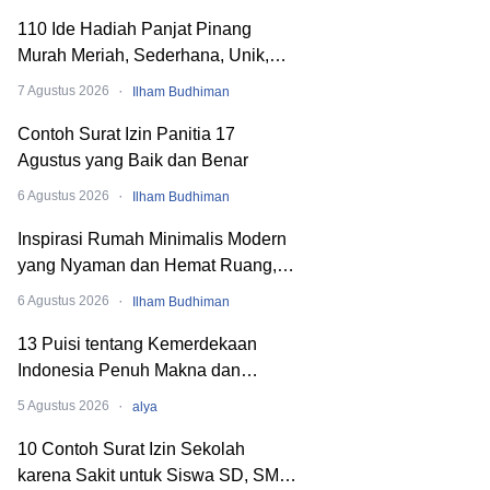
110 Ide Hadiah Panjat Pinang
Murah Meriah, Sederhana, Unik,
dan Nyeleneh
·
7 Agustus 2026
Ilham Budhiman
Contoh Surat Izin Panitia 17
Agustus yang Baik dan Benar
·
6 Agustus 2026
Ilham Budhiman
Inspirasi Rumah Minimalis Modern
yang Nyaman dan Hemat Ruang,
Begini Cara Merancangnya!
·
6 Agustus 2026
Ilham Budhiman
13 Puisi tentang Kemerdekaan
Indonesia Penuh Makna dan
Menyentuh Hati
·
5 Agustus 2026
alya
10 Contoh Surat Izin Sekolah
karena Sakit untuk Siswa SD, SMP,