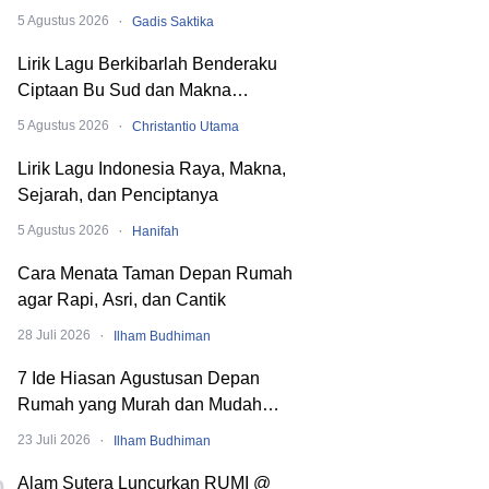
hingga SMA
·
5 Agustus 2026
Gadis Saktika
Lirik Lagu Berkibarlah Benderaku
Ciptaan Bu Sud dan Makna
Dibaliknya
·
5 Agustus 2026
Christantio Utama
Lirik Lagu Indonesia Raya, Makna,
Sejarah, dan Penciptanya
·
5 Agustus 2026
Hanifah
Cara Menata Taman Depan Rumah
agar Rapi, Asri, dan Cantik
·
28 Juli 2026
Ilham Budhiman
7 Ide Hiasan Agustusan Depan
Rumah yang Murah dan Mudah
Dibuat
·
23 Juli 2026
Ilham Budhiman
Alam Sutera Luncurkan RUMI @
0