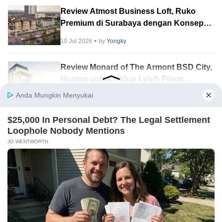
Review Atmost Business Loft, Ruko
Premium di Surabaya dengan Konsep
Multi-Tenant
10 Jul 2026
by
Yongky
Review Monard of The Armont BSD City,
Hunian untuk Hidup Lebih Privat,
Tenang & Berkelas
10 Jul 2026
by
Yongky
Ini Formasi PES PS4 Tak Terkalahkan
Buat Mabar Bareng Teman
7 Jul 2026
by
Yongky
Cek Daftar Menu Ayam Penyet
Surabaya, Cocok untuk Makan Hemat
29 Jun 2026
by
Yongky