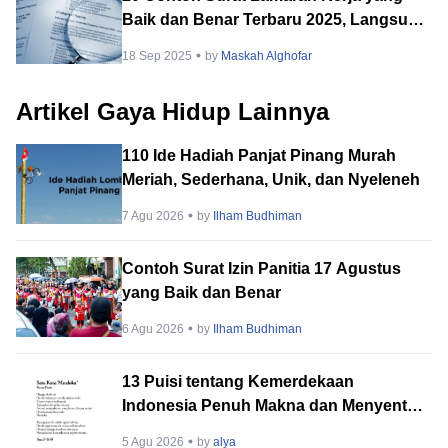
Baik dan Benar Terbaru 2025, Langsung
Dilirik HRD!
18 Sep 2025
by
Maskah Alghofar
Artikel Gaya Hidup Lainnya
110 Ide Hadiah Panjat Pinang Murah
Meriah, Sederhana, Unik, dan Nyeleneh
7 Agu 2026
by
Ilham Budhiman
Contoh Surat Izin Panitia 17 Agustus
yang Baik dan Benar
6 Agu 2026
by
Ilham Budhiman
13 Puisi tentang Kemerdekaan
Indonesia Penuh Makna dan Menyentuh
Hati
5 Agu 2026
by
alya