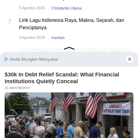
·
5 Agustus 2026
Christantio Utama
Lirik Lagu Indonesia Raya, Makna, Sejarah, dan
7
Penciptanya
·
5 Agustus 2026
Hanifah
Cara Menata Taman Depan Rumah agar Rapi, Asri,
8
dan Cantik
·
28 Juli 2026
Ilham Budhiman
7 Ide Hiasan Agustusan Depan Rumah yang Murah
9
dan Mudah Dibuat
·
23 Juli 2026
Ilham Budhiman
Alam Sutera Luncurkan RUMI @ Cluster Aruna,
10
Hunian Modern Tropical 2 Lantai di Downtown Alam
Sutera
·
21 Juli 2026
Ilham Budhiman