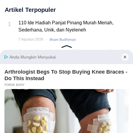
Artikel Terpopuler
110 Ide Hadiah Panjat Pinang Murah Meriah,
1
Sederhana, Unik, dan Nyeleneh
·
7 Agustus 2026
Ilham Budhiman
Contoh Surat Izin Panitia 17 Agustus yang Baik dan
2
Benar
·
6 Agustus 2026
Ilham Budhiman
Inspirasi Rumah Minimalis Modern yang Nyaman
3
dan Hemat Ruang, Begini Cara Merancangnya!
·
6 Agustus 2026
Ilham Budhiman
13 Puisi tentang Kemerdekaan Indonesia Penuh
4
Makna dan Menyentuh Hati
✕ Close Ads
·
5 Agustus 2026
alya