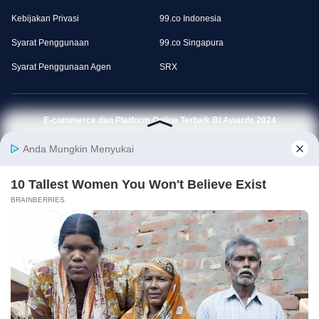
Kebijakan Privasi
99.co Indonesia
Syarat Penggunaan
99.co Singapura
Syarat Penggunaan Agen
SRX
E-commerce dan Platform Online Terbaik BI Awards 2024
Download Aplikasi Rumah123
© 99.co 2014 — 2026
Rumah123 (PT Web Marketing Indonesia) merupakan bagian dari 99 Group.
✕ Close Ads