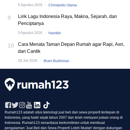
·
5 Agustus 2026
Christantio Utama
Lirik Lagu Indonesia Raya, Makna, Sejarah, dan
9
Penciptanya
·
5 Agustus 2026
Hanifah
Cara Menata Taman Depan Rumah agar Rapi, Asri,
10
dan Cantik
·
28 Juli 2026
Ilham Budhiman
Rumah123 adalah situs teknologi jual beli dan sewa properti terdepan di
Indonesia, yang hadir sejak tahun 2007 dan telah melayani jutaan orang di
Indonesia. Rumah123 senantiasa berkomitmen untuk membuat
pengalaman 'Jual Beli dan Sewa Properti Lebih Mudah' dengan dukungan