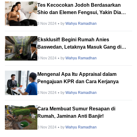
Tes Kecocokan Jodoh Berdasarkan
Shio dan Elemen Fengsui, Yakin Dia
Sosok yang Tepat?
3 Nov 2024
by
Wahyu Ramadhan
Eksklusif! Begini Rumah Anies
Baswedan, Letaknya Masuk Gang di
Perkampungan
3 Nov 2024
by
Wahyu Ramadhan
Mengenal Apa Itu Appraisal dalam
Pengajuan KPR dan Cara Kerjanya
3 Nov 2024
by
Wahyu Ramadhan
Cara Membuat Sumur Resapan di
Rumah, Jaminan Anti Banjir!
3 Nov 2024
by
Wahyu Ramadhan