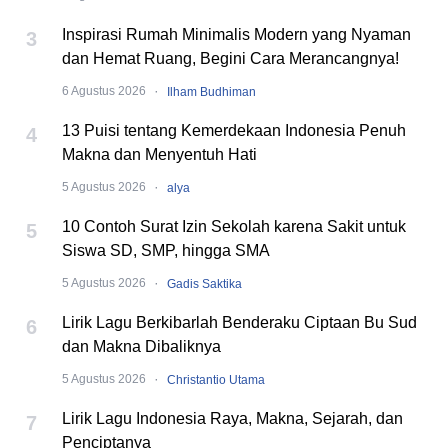
Inspirasi Rumah Minimalis Modern yang Nyaman
3
dan Hemat Ruang, Begini Cara Merancangnya!
·
6 Agustus 2026
Ilham Budhiman
13 Puisi tentang Kemerdekaan Indonesia Penuh
4
Makna dan Menyentuh Hati
·
5 Agustus 2026
alya
10 Contoh Surat Izin Sekolah karena Sakit untuk
5
Siswa SD, SMP, hingga SMA
·
5 Agustus 2026
Gadis Saktika
Lirik Lagu Berkibarlah Benderaku Ciptaan Bu Sud
6
dan Makna Dibaliknya
·
5 Agustus 2026
Christantio Utama
Lirik Lagu Indonesia Raya, Makna, Sejarah, dan
7
Penciptanya