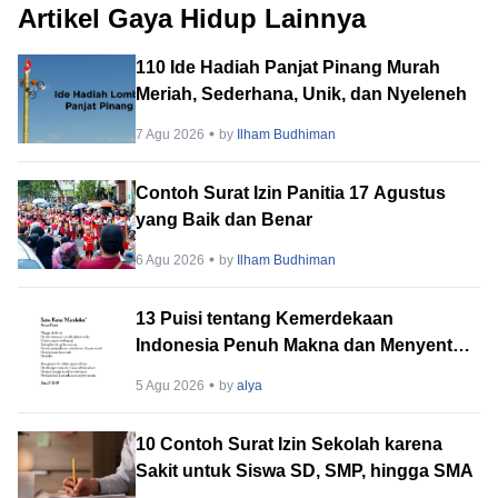
Artikel Gaya Hidup Lainnya
110 Ide Hadiah Panjat Pinang Murah
Meriah, Sederhana, Unik, dan Nyeleneh
7 Agu 2026
by
Ilham Budhiman
Contoh Surat Izin Panitia 17 Agustus
yang Baik dan Benar
6 Agu 2026
by
Ilham Budhiman
13 Puisi tentang Kemerdekaan
Indonesia Penuh Makna dan Menyentuh
Hati
5 Agu 2026
by
alya
10 Contoh Surat Izin Sekolah karena
Sakit untuk Siswa SD, SMP, hingga SMA