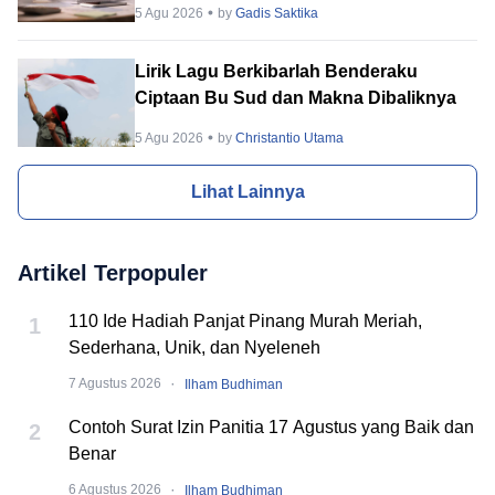
5 Agu 2026
by
Gadis Saktika
Lirik Lagu Berkibarlah Benderaku
Ciptaan Bu Sud dan Makna Dibaliknya
5 Agu 2026
by
Christantio Utama
Lihat Lainnya
Artikel Terpopuler
110 Ide Hadiah Panjat Pinang Murah Meriah,
1
Sederhana, Unik, dan Nyeleneh
·
7 Agustus 2026
Ilham Budhiman
Contoh Surat Izin Panitia 17 Agustus yang Baik dan
2
Benar
·
6 Agustus 2026
Ilham Budhiman