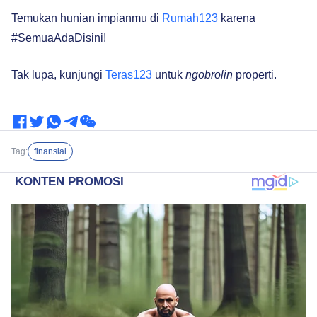
Temukan hunian impianmu di
Rumah123
karena
#SemuaAdaDisini!
Tak lupa, kunjungi
Teras123
untuk
ngobrolin
properti.
Tag:
finansial