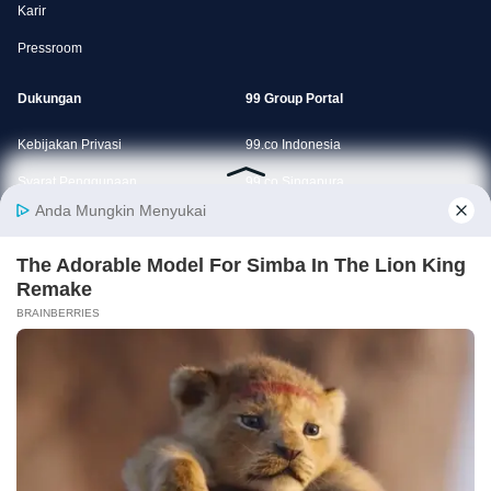
Karir
Pressroom
Dukungan
99 Group Portal
Kebijakan Privasi
99.co Indonesia
Syarat Penggunaan
99.co Singapura
Syarat Penggunaan Agen
SRX
E-commerce dan Platform Online Terbaik BI Awards 2024
Download Aplikasi Rumah123