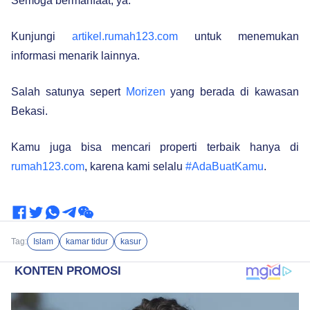
Semoga bermanfaat, ya.
Kunjungi
artikel.rumah123.com
untuk menemukan
informasi menarik lainnya.
Salah satunya sepert
Morizen
yang berada di kawasan
Bekasi.
Kamu juga bisa mencari properti terbaik hanya di
rumah123.com
, karena kami selalu
#AdaBuatKamu
.
Tag:
Islam
kamar tidur
kasur