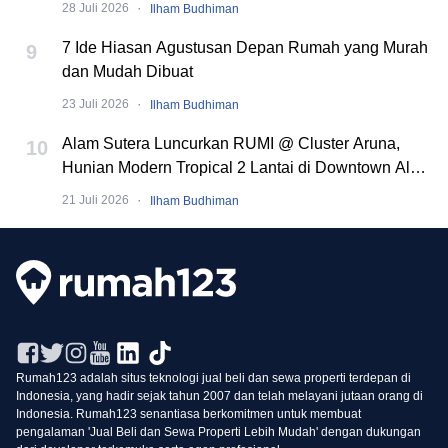
·
28 Juli 2026
Ilham Budhiman
7 Ide Hiasan Agustusan Depan Rumah yang Murah
9
dan Mudah Dibuat
·
23 Juli 2026
Ilham Budhiman
Alam Sutera Luncurkan RUMI @ Cluster Aruna,
10
Hunian Modern Tropical 2 Lantai di Downtown Alam
Sutera
·
21 Juli 2026
Ilham Budhiman
Rumah123 adalah situs teknologi jual beli dan sewa properti terdepan di
Indonesia, yang hadir sejak tahun 2007 dan telah melayani jutaan orang di
Indonesia. Rumah123 senantiasa berkomitmen untuk membuat
pengalaman 'Jual Beli dan Sewa Properti Lebih Mudah' dengan dukungan