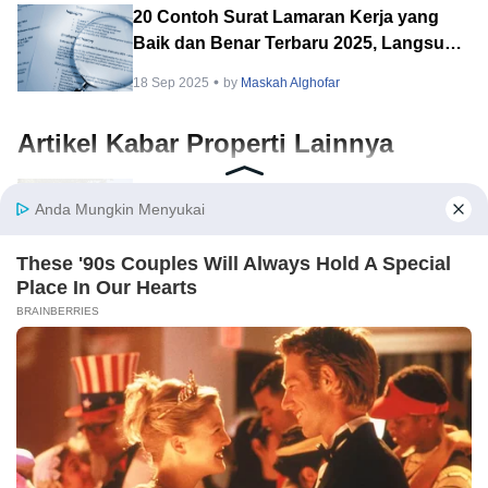
20 Contoh Surat Lamaran Kerja yang
Baik dan Benar Terbaru 2025, Langsung
Dilirik HRD!
18 Sep 2025
by
Maskah Alghofar
Artikel Kabar Properti Lainnya
Alam Sutera Luncurkan RUMI @ Cluster
Aruna, Hunian Modern Tropical 2 Lantai
di Downtown Alam Sutera
21 Jul 2026
by
Ilham Budhiman
Jakarta Barat Masuk Kawasan Properti
Paling Diminati, Rumah123 x balé by
BTN PropVaganza 2026 Hadirkan
15 Jul 2026
by
Ilham Budhiman
Puluhan Developer
Review Atmost Business Loft, Ruko
Premium di Surabaya dengan Konsep