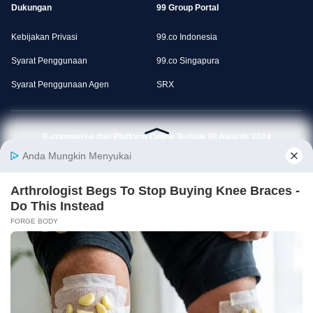
Dukungan
99 Group Portal
Kebijakan Privasi
99.co Indonesia
Syarat Penggunaan
99.co Singapura
Syarat Penggunaan Agen
SRX
E-commerce dan Platform Online Terbaik BI Awards 2024
Download Aplikasi Rumah123
© 99.co 2014 — 2026
Rumah123 (PT Web Marketing Indonesia) merupakan bagian dari 99 Group.