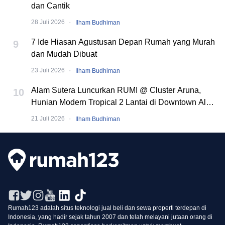
dan Cantik
·
28 Juli 2026
Ilham Budhiman
7 Ide Hiasan Agustusan Depan Rumah yang Murah
9
dan Mudah Dibuat
·
23 Juli 2026
Ilham Budhiman
Alam Sutera Luncurkan RUMI @ Cluster Aruna,
10
Hunian Modern Tropical 2 Lantai di Downtown Alam
Sutera
·
21 Juli 2026
Ilham Budhiman
Rumah123 adalah situs teknologi jual beli dan sewa properti terdepan di
Indonesia, yang hadir sejak tahun 2007 dan telah melayani jutaan orang di