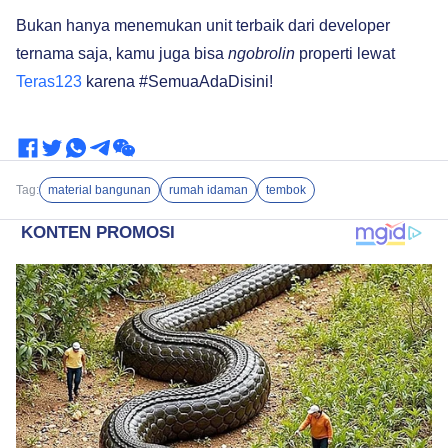
Bukan hanya menemukan unit terbaik dari developer
ternama saja, kamu juga bisa
ngobrolin
properti lewat
Teras123
karena #SemuaAdaDisini!
Tag:
material bangunan
rumah idaman
tembok