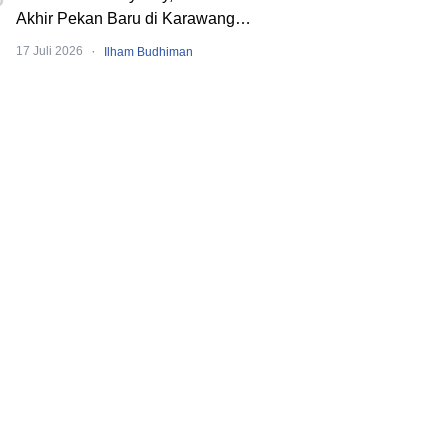
Akhir Pekan Baru di Karawang
dengan Pengalaman Berbeda.
·
17 Juli 2026
Ilham Budhiman
Banyak Event Seru!