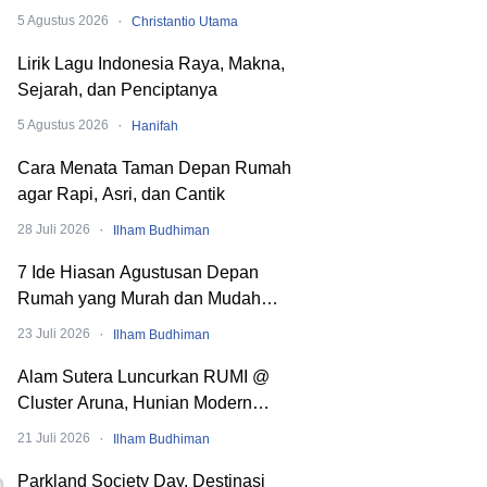
Dibaliknya
·
5 Agustus 2026
Christantio Utama
Lirik Lagu Indonesia Raya, Makna,
Sejarah, dan Penciptanya
·
5 Agustus 2026
Hanifah
Cara Menata Taman Depan Rumah
agar Rapi, Asri, dan Cantik
·
28 Juli 2026
Ilham Budhiman
7 Ide Hiasan Agustusan Depan
Rumah yang Murah dan Mudah
Dibuat
·
23 Juli 2026
Ilham Budhiman
Alam Sutera Luncurkan RUMI @
Cluster Aruna, Hunian Modern
Tropical 2 Lantai di Downtown Alam
·
21 Juli 2026
Ilham Budhiman
Sutera
Parkland Society Day, Destinasi
0