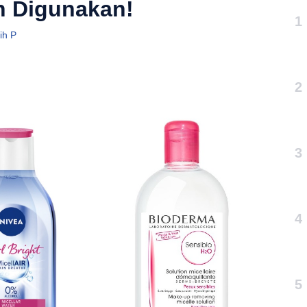
an Digunakan!
1
ih P
2
3
4
5