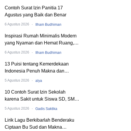
Contoh Surat Izin Panitia 17
Agustus yang Baik dan Benar
·
6 Agustus 2026
Ilham Budhiman
Inspirasi Rumah Minimalis Modern
yang Nyaman dan Hemat Ruang,
Begini Cara Merancangnya!
·
6 Agustus 2026
Ilham Budhiman
13 Puisi tentang Kemerdekaan
Indonesia Penuh Makna dan
Menyentuh Hati
·
5 Agustus 2026
alya
10 Contoh Surat Izin Sekolah
karena Sakit untuk Siswa SD, SMP,
hingga SMA
·
5 Agustus 2026
Gadis Saktika
Lirik Lagu Berkibarlah Benderaku
Ciptaan Bu Sud dan Makna