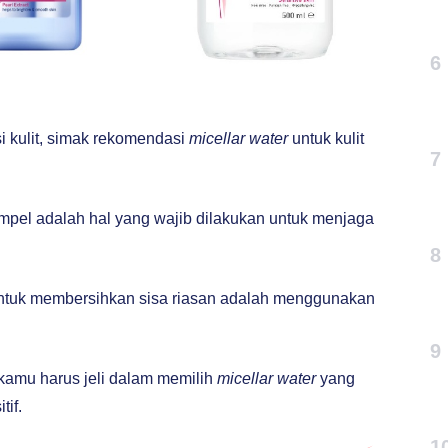
6
si kulit, simak rekomendasi
micellar water
untuk kulit
7
pel adalah hal yang wajib dilakukan untuk menjaga
8
 untuk membersihkan sisa riasan adalah menggunakan
9
kamu harus jeli dalam memilih
micellar water
yang
tif.
1