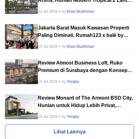
Aruna, Hunian Modern Tropical 2 Lantai
di Downtown Alam Sutera
21 Jul 2026
by
Ilham Budhiman
Jakarta Barat Masuk Kawasan Properti
Paling Diminati, Rumah123 x balé by
BTN PropVaganza 2026 Hadirkan
15 Jul 2026
by
Ilham Budhiman
Puluhan Developer
Review Atmost Business Loft, Ruko
Premium di Surabaya dengan Konsep
Multi-Tenant
10 Jul 2026
by
Yongky
Review Monard of The Armont BSD City,
Hunian untuk Hidup Lebih Privat,
Tenang & Berkelas
10 Jul 2026
by
Yongky
Lihat Lainnya