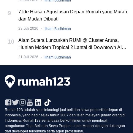
·
28 Juli 2026
Ilham Budhiman
7 Ide Hiasan Agustusan Depan Rumah yang Murah
9
dan Mudah Dibuat
·
23 Juli 2026
Ilham Budhiman
Alam Sutera Luncurkan RUMI @ Cluster Aruna,
10
Hunian Modern Tropical 2 Lantai di Downtown Alam
Sutera
·
21 Juli 2026
Ilham Budhiman
Rumah123 adalah situs teknologi jual beli dan sewa properti terdepan di
Indonesia, yang hadir sejak tahun 2007 dan telah melayani jutaan orang di
Indonesia. Rumah123 senantiasa berkomitmen untuk membuat
pengalaman 'Jual Beli dan Sewa Properti Lebih Mudah' dengan dukungan
dari developer terkemuka serta agen profesional.