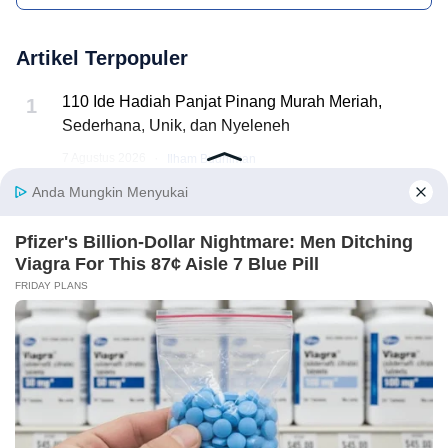
Artikel Terpopuler
110 Ide Hadiah Panjat Pinang Murah Meriah,
1
Sederhana, Unik, dan Nyeleneh
·
7 Agustus 2026
Ilham Budhiman
Contoh Surat Izin Panitia 17 Agustus yang Baik dan
2
Benar
·
6 Agustus 2026
Ilham Budhiman
Inspirasi Rumah Minimalis Modern yang Nyaman
3
dan Hemat Ruang, Begini Cara Merancangnya!
·
6 Agustus 2026
Ilham Budhiman
13 Puisi tentang Kemerdekaan Indonesia Penuh
4
✕ Close Ads
Makna dan Menyentuh Hati
·
5 Agustus 2026
alya