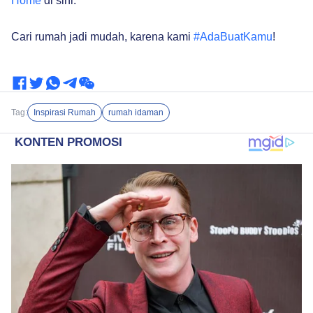
Home
di sini.
Cari rumah jadi mudah, karena kami
#AdaBuatKamu
!
Tag:
Inspirasi Rumah
rumah idaman