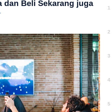
 dan Beli Sekarang juga
1
o
2
3
4
5