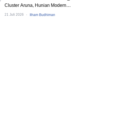
Cluster Aruna, Hunian Modern
Tropical 2 Lantai di Downtown Alam
·
21 Juli 2026
Ilham Budhiman
Sutera