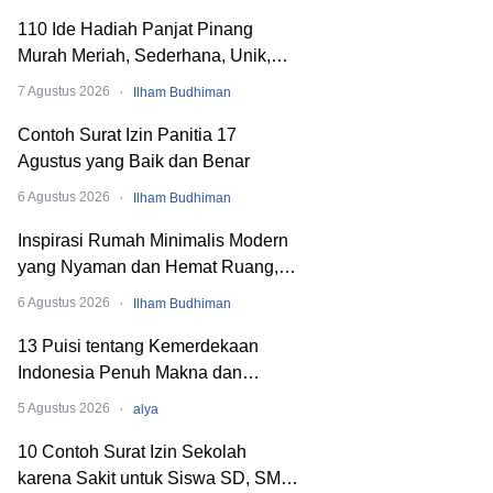
110 Ide Hadiah Panjat Pinang
Murah Meriah, Sederhana, Unik,
dan Nyeleneh
·
7 Agustus 2026
Ilham Budhiman
Contoh Surat Izin Panitia 17
Agustus yang Baik dan Benar
·
6 Agustus 2026
Ilham Budhiman
Inspirasi Rumah Minimalis Modern
yang Nyaman dan Hemat Ruang,
Begini Cara Merancangnya!
·
6 Agustus 2026
Ilham Budhiman
13 Puisi tentang Kemerdekaan
Indonesia Penuh Makna dan
Menyentuh Hati
·
5 Agustus 2026
alya
10 Contoh Surat Izin Sekolah
karena Sakit untuk Siswa SD, SMP,