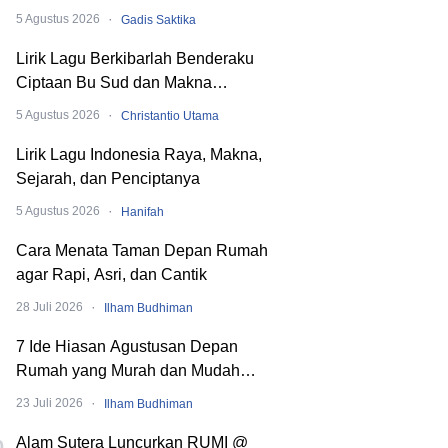
hingga SMA
·
5 Agustus 2026
Gadis Saktika
Lirik Lagu Berkibarlah Benderaku
Ciptaan Bu Sud dan Makna
Dibaliknya
·
5 Agustus 2026
Christantio Utama
Lirik Lagu Indonesia Raya, Makna,
Sejarah, dan Penciptanya
·
5 Agustus 2026
Hanifah
Cara Menata Taman Depan Rumah
agar Rapi, Asri, dan Cantik
·
28 Juli 2026
Ilham Budhiman
7 Ide Hiasan Agustusan Depan
Rumah yang Murah dan Mudah
Dibuat
·
23 Juli 2026
Ilham Budhiman
Alam Sutera Luncurkan RUMI @
0