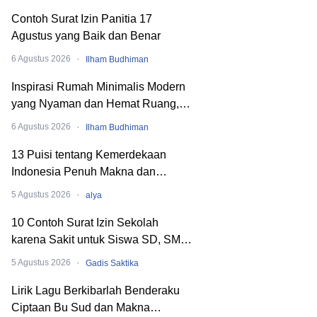
Contoh Surat Izin Panitia 17
Agustus yang Baik dan Benar
·
6 Agustus 2026
Ilham Budhiman
Inspirasi Rumah Minimalis Modern
yang Nyaman dan Hemat Ruang,
Begini Cara Merancangnya!
·
6 Agustus 2026
Ilham Budhiman
13 Puisi tentang Kemerdekaan
Indonesia Penuh Makna dan
Menyentuh Hati
·
5 Agustus 2026
alya
10 Contoh Surat Izin Sekolah
karena Sakit untuk Siswa SD, SMP,
hingga SMA
·
5 Agustus 2026
Gadis Saktika
Lirik Lagu Berkibarlah Benderaku
Ciptaan Bu Sud dan Makna