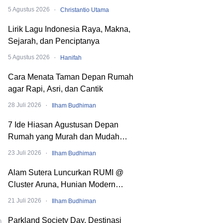
Dibaliknya
·
5 Agustus 2026
Christantio Utama
Lirik Lagu Indonesia Raya, Makna,
Sejarah, dan Penciptanya
·
5 Agustus 2026
Hanifah
Cara Menata Taman Depan Rumah
agar Rapi, Asri, dan Cantik
·
28 Juli 2026
Ilham Budhiman
7 Ide Hiasan Agustusan Depan
Rumah yang Murah dan Mudah
Dibuat
·
23 Juli 2026
Ilham Budhiman
Alam Sutera Luncurkan RUMI @
Cluster Aruna, Hunian Modern
Tropical 2 Lantai di Downtown Alam
·
21 Juli 2026
Ilham Budhiman
Sutera
Parkland Society Day, Destinasi
0