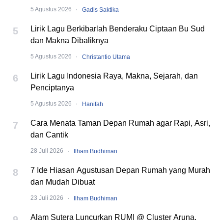
·
5 Agustus 2026
Gadis Saktika
Lirik Lagu Berkibarlah Benderaku Ciptaan Bu Sud
5
dan Makna Dibaliknya
·
5 Agustus 2026
Christantio Utama
Lirik Lagu Indonesia Raya, Makna, Sejarah, dan
6
Penciptanya
·
5 Agustus 2026
Hanifah
Cara Menata Taman Depan Rumah agar Rapi, Asri,
7
dan Cantik
·
28 Juli 2026
Ilham Budhiman
7 Ide Hiasan Agustusan Depan Rumah yang Murah
8
dan Mudah Dibuat
·
23 Juli 2026
Ilham Budhiman
Alam Sutera Luncurkan RUMI @ Cluster Aruna,
9