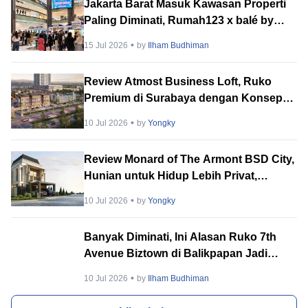
Jakarta Barat Masuk Kawasan Properti
Paling Diminati, Rumah123 x balé by
BTN PropVaganza 2026 Hadirkan
15 Jul 2026
by
Ilham Budhiman
Puluhan Developer
Review Atmost Business Loft, Ruko
Premium di Surabaya dengan Konsep
Multi-Tenant
10 Jul 2026
by
Yongky
Review Monard of The Armont BSD City,
Hunian untuk Hidup Lebih Privat,
Tenang & Berkelas
10 Jul 2026
by
Yongky
Banyak Diminati, Ini Alasan Ruko 7th
Avenue Biztown di Balikpapan Jadi
Incaran Banyak Orang
10 Jul 2026
by
Ilham Budhiman