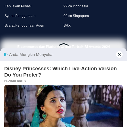
Kebijakan Privasi
99.co Indonesia
Syarat Penggunaan
99.co Singapura
Syarat Penggunaan Agen
SRX
E-commerce dan Platform Online Terbaik BI Awards 2024
Download Aplikasi Rumah123
© 99.co 2014 — 2026
Rumah123 (PT Web Marketing Indonesia) merupakan bagian dari 99 Group.