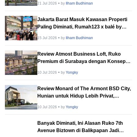
21 Jul 2026
by
Ilham Budhiman
Jakarta Barat Masuk Kawasan Properti
Paling Diminati, Rumah123 x balé by
BTN PropVaganza 2026 Hadirkan
15 Jul 2026
by
Ilham Budhiman
Puluhan Developer
Review Atmost Business Loft, Ruko
Premium di Surabaya dengan Konsep
Multi-Tenant
10 Jul 2026
by
Yongky
Review Monard of The Armont BSD City,
Hunian untuk Hidup Lebih Privat,
Tenang & Berkelas
10 Jul 2026
by
Yongky
Banyak Diminati, Ini Alasan Ruko 7th
Avenue Biztown di Balikpapan Jadi