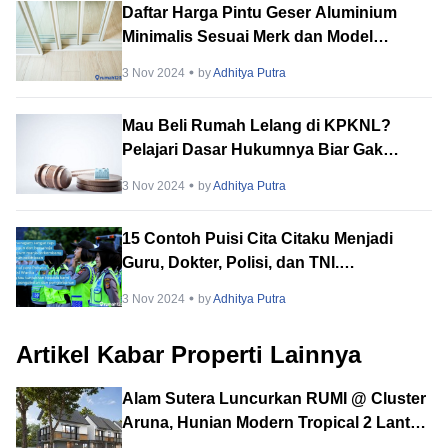
Daftar Harga Pintu Geser Aluminium
Minimalis Sesuai Merk dan Model
Terbaru 2024
3 Nov 2024
by
Adhitya Putra
Mau Beli Rumah Lelang di KPKNL?
Pelajari Dasar Hukumnya Biar Gak
Amsyong
3 Nov 2024
by
Adhitya Putra
15 Contoh Puisi Cita Citaku Menjadi
Guru, Dokter, Polisi, dan TNI.
Menginspirasi!
3 Nov 2024
by
Adhitya Putra
Artikel Kabar Properti Lainnya
Alam Sutera Luncurkan RUMI @ Cluster
Aruna, Hunian Modern Tropical 2 Lantai
di Downtown Alam Sutera