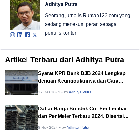
Adhitya Putra
Seorang jurnalis Rumah123.com yang
sedang menekuni peran sebagai
penulis konten.
Artikel Terbaru dari Adhitya Putra
Syarat KPR Bank BJB 2024 Lengkap
dengan Keunggulannya dan Cara
Pengajuannya
27 Des 2024
by
Adhitya Putra
Daftar Harga Bondek Cor Per Lembar
dan Per Meter Terbaru 2024, Disertai
Kelebihan dan Kekurangan
8 Nov 2024
by
Adhitya Putra