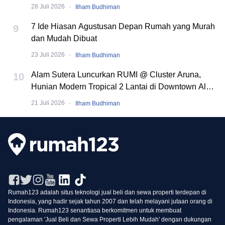
·
28 Juli 2026
Ilham Budhiman
7 Ide Hiasan Agustusan Depan Rumah yang Murah
9
dan Mudah Dibuat
·
23 Juli 2026
Ilham Budhiman
Alam Sutera Luncurkan RUMI @ Cluster Aruna,
10
Hunian Modern Tropical 2 Lantai di Downtown Alam
Sutera
·
21 Juli 2026
Ilham Budhiman
Rumah123 adalah situs teknologi jual beli dan sewa properti terdepan di
Indonesia, yang hadir sejak tahun 2007 dan telah melayani jutaan orang di
Indonesia. Rumah123 senantiasa berkomitmen untuk membuat
pengalaman 'Jual Beli dan Sewa Properti Lebih Mudah' dengan dukungan