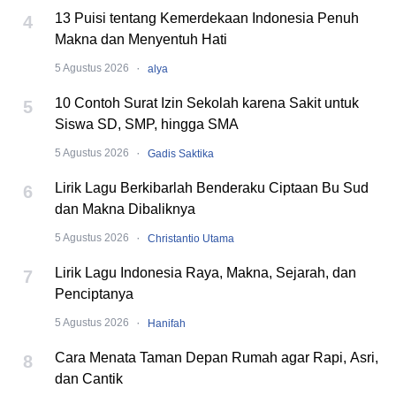
13 Puisi tentang Kemerdekaan Indonesia Penuh
4
Makna dan Menyentuh Hati
·
5 Agustus 2026
alya
10 Contoh Surat Izin Sekolah karena Sakit untuk
5
Siswa SD, SMP, hingga SMA
·
5 Agustus 2026
Gadis Saktika
Lirik Lagu Berkibarlah Benderaku Ciptaan Bu Sud
6
dan Makna Dibaliknya
·
5 Agustus 2026
Christantio Utama
Lirik Lagu Indonesia Raya, Makna, Sejarah, dan
7
Penciptanya
·
5 Agustus 2026
Hanifah
Cara Menata Taman Depan Rumah agar Rapi, Asri,
8
dan Cantik