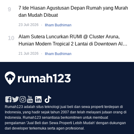
7 Ide Hiasan Agustusan Depan Rumah yang Murah
9
dan Mudah Dibuat
·
23 Juli 2026
Ilham Budhiman
Alam Sutera Luncurkan RUMI @ Cluster Aruna,
10
Hunian Modern Tropical 2 Lantai di Downtown Alam
Sutera
·
21 Juli 2026
Ilham Budhiman
Rumah123 adalah situs teknologi jual beli dan sewa properti terdepan di
Indonesia, yang hadir sejak tahun 2007 dan telah melayani jutaan orang di
Indonesia. Rumah123 senantiasa berkomitmen untuk membuat
pengalaman 'Jual Beli dan Sewa Properti Lebih Mudah' dengan dukungan
dari developer terkemuka serta agen profesional.