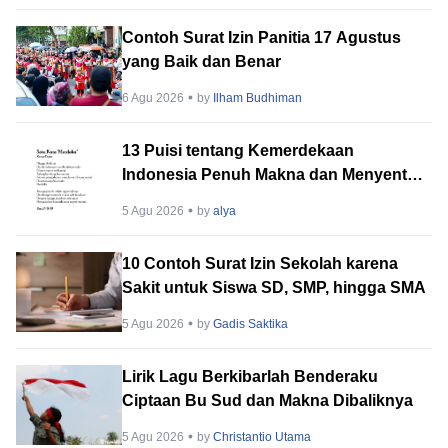
Contoh Surat Izin Panitia 17 Agustus
yang Baik dan Benar
6 Agu 2026
by
Ilham Budhiman
13 Puisi tentang Kemerdekaan
Indonesia Penuh Makna dan Menyentuh
Hati
5 Agu 2026
by
alya
10 Contoh Surat Izin Sekolah karena
Sakit untuk Siswa SD, SMP, hingga SMA
5 Agu 2026
by
Gadis Saktika
Lirik Lagu Berkibarlah Benderaku
Ciptaan Bu Sud dan Makna Dibaliknya
5 Agu 2026
by
Christantio Utama