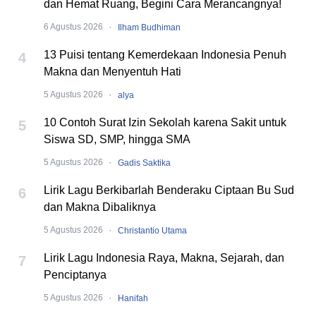
dan Hemat Ruang, Begini Cara Merancangnya!
·
6 Agustus 2026
Ilham Budhiman
13 Puisi tentang Kemerdekaan Indonesia Penuh
4
Makna dan Menyentuh Hati
·
5 Agustus 2026
alya
10 Contoh Surat Izin Sekolah karena Sakit untuk
5
Siswa SD, SMP, hingga SMA
·
5 Agustus 2026
Gadis Saktika
Lirik Lagu Berkibarlah Benderaku Ciptaan Bu Sud
6
dan Makna Dibaliknya
·
5 Agustus 2026
Christantio Utama
Lirik Lagu Indonesia Raya, Makna, Sejarah, dan
7
Penciptanya
·
5 Agustus 2026
Hanifah