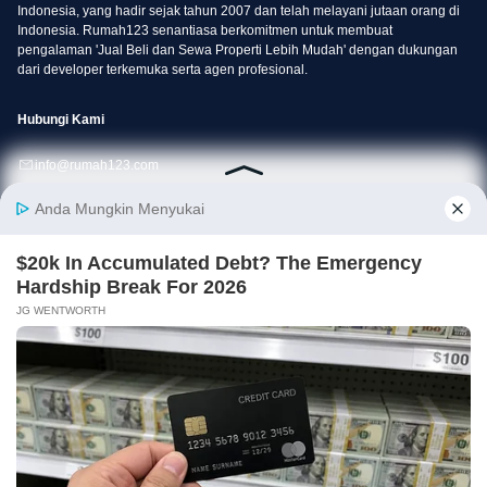
Indonesia, yang hadir sejak tahun 2007 dan telah melayani jutaan orang di
Indonesia. Rumah123 senantiasa berkomitmen untuk membuat
pengalaman 'Jual Beli dan Sewa Properti Lebih Mudah' dengan dukungan
dari developer terkemuka serta agen profesional.
Hubungi Kami
info@rumah123.com
+62 21 30496123
Perusahaan
Layanan
Tentang Kami
Iklankan Properti
Produk & Layanan
KPR
Partner
Karir
✕ Close Ads
Pressroom