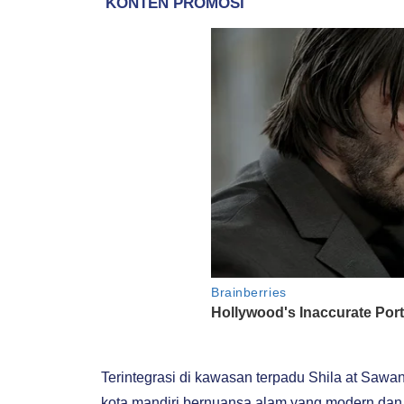
Terintegrasi di kawasan terpadu Shila at Saw
kota mandiri bernuansa alam yang modern dan 