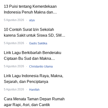
13 Puisi tentang Kemerdekaan
Indonesia Penuh Makna dan
Menyentuh Hati
·
5 Agustus 2026
alya
10 Contoh Surat Izin Sekolah
karena Sakit untuk Siswa SD, SMP,
hingga SMA
·
5 Agustus 2026
Gadis Saktika
Lirik Lagu Berkibarlah Benderaku
Ciptaan Bu Sud dan Makna
Dibaliknya
·
5 Agustus 2026
Christantio Utama
Lirik Lagu Indonesia Raya, Makna,
Sejarah, dan Penciptanya
·
5 Agustus 2026
Hanifah
Cara Menata Taman Depan Rumah
agar Rapi, Asri, dan Cantik