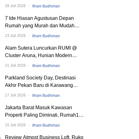
·
28 Juli 2026
Ilham Budhiman
7 Ide Hiasan Agustusan Depan
Rumah yang Murah dan Mudah
Dibuat
·
23 Juli 2026
Ilham Budhiman
Alam Sutera Luncurkan RUMI @
Cluster Aruna, Hunian Modern
Tropical 2 Lantai di Downtown Alam
·
21 Juli 2026
Ilham Budhiman
Sutera
Parkland Society Day, Destinasi
Akhir Pekan Baru di Karawang
dengan Pengalaman Berbeda.
·
17 Juli 2026
Ilham Budhiman
Banyak Event Seru!
Jakarta Barat Masuk Kawasan
Properti Paling Diminati, Rumah123
x balé by BTN PropVaganza 2026
·
15 Juli 2026
Ilham Budhiman
Hadirkan Puluhan Developer
Review Atmost Business Loft, Ruko
0