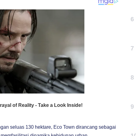
6
7
8
9
angan seluas 130 hektare, Eco Town dirancang sebagai
1
memfasilitasi dinamika kehidupan urban.