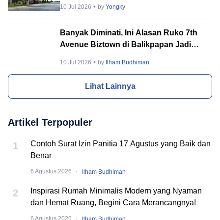
Tenang & Berkelas
10 Jul 2026
by
Yongky
Banyak Diminati, Ini Alasan Ruko 7th
Avenue Biztown di Balikpapan Jadi
Incaran Banyak Orang
10 Jul 2026
by
Ilham Budhiman
Lihat Lainnya
Artikel Terpopuler
Contoh Surat Izin Panitia 17 Agustus yang Baik dan
1
Benar
·
6 Agustus 2026
Ilham Budhiman
Inspirasi Rumah Minimalis Modern yang Nyaman
2
dan Hemat Ruang, Begini Cara Merancangnya!
·
6 Agustus 2026
Ilham Budhiman