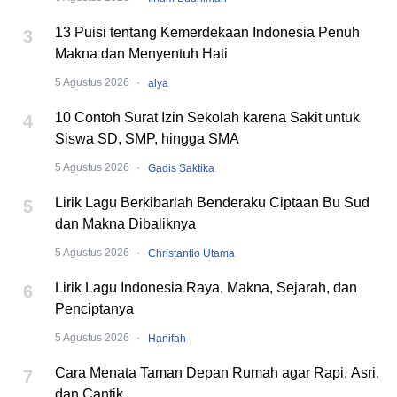
13 Puisi tentang Kemerdekaan Indonesia Penuh
3
Makna dan Menyentuh Hati
·
5 Agustus 2026
alya
10 Contoh Surat Izin Sekolah karena Sakit untuk
4
Siswa SD, SMP, hingga SMA
·
5 Agustus 2026
Gadis Saktika
Lirik Lagu Berkibarlah Benderaku Ciptaan Bu Sud
5
dan Makna Dibaliknya
·
5 Agustus 2026
Christantio Utama
Lirik Lagu Indonesia Raya, Makna, Sejarah, dan
6
Penciptanya
·
5 Agustus 2026
Hanifah
Cara Menata Taman Depan Rumah agar Rapi, Asri,
7
dan Cantik