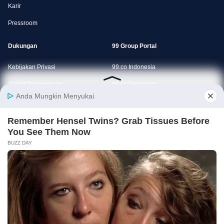
Karir
Pressroom
Dukungan
99 Group Portal
Kebijakan Privasi
99.co Indonesia
Syarat Penggunaan
99.co Singapura
Syarat Penggunaan Agen
SRX
E-commerce dan Platform Online Terbaik BI Awards 2024
✕ Close Ads
Download Aplikasi Rumah123