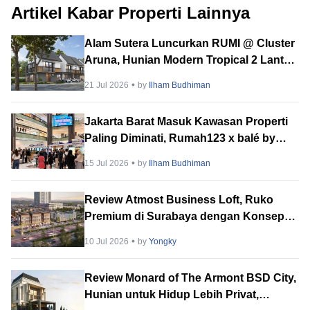
Artikel Kabar Properti Lainnya
Alam Sutera Luncurkan RUMI @ Cluster
Aruna, Hunian Modern Tropical 2 Lantai
di Downtown Alam Sutera
21 Jul 2026
by
Ilham Budhiman
Jakarta Barat Masuk Kawasan Properti
Paling Diminati, Rumah123 x balé by
BTN PropVaganza 2026 Hadirkan
15 Jul 2026
by
Ilham Budhiman
Puluhan Developer
Review Atmost Business Loft, Ruko
Premium di Surabaya dengan Konsep
Multi-Tenant
10 Jul 2026
by
Yongky
Review Monard of The Armont BSD City,
Hunian untuk Hidup Lebih Privat,