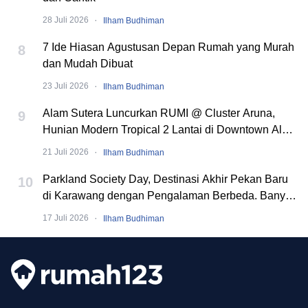
·
28 Juli 2026
Ilham Budhiman
7 Ide Hiasan Agustusan Depan Rumah yang Murah
8
dan Mudah Dibuat
·
23 Juli 2026
Ilham Budhiman
Alam Sutera Luncurkan RUMI @ Cluster Aruna,
9
Hunian Modern Tropical 2 Lantai di Downtown Alam
Sutera
·
21 Juli 2026
Ilham Budhiman
Parkland Society Day, Destinasi Akhir Pekan Baru
10
di Karawang dengan Pengalaman Berbeda. Banyak
Event Seru!
·
17 Juli 2026
Ilham Budhiman