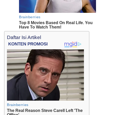
Daftar Isi Artikel