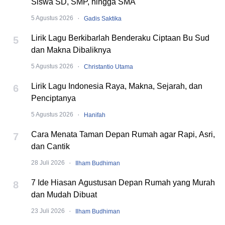
Siswa SD, SMP, hingga SMA
·
5 Agustus 2026
Gadis Saktika
Lirik Lagu Berkibarlah Benderaku Ciptaan Bu Sud
5
dan Makna Dibaliknya
·
5 Agustus 2026
Christantio Utama
Lirik Lagu Indonesia Raya, Makna, Sejarah, dan
6
Penciptanya
·
5 Agustus 2026
Hanifah
Cara Menata Taman Depan Rumah agar Rapi, Asri,
7
dan Cantik
·
28 Juli 2026
Ilham Budhiman
7 Ide Hiasan Agustusan Depan Rumah yang Murah
8
dan Mudah Dibuat
·
23 Juli 2026
Ilham Budhiman