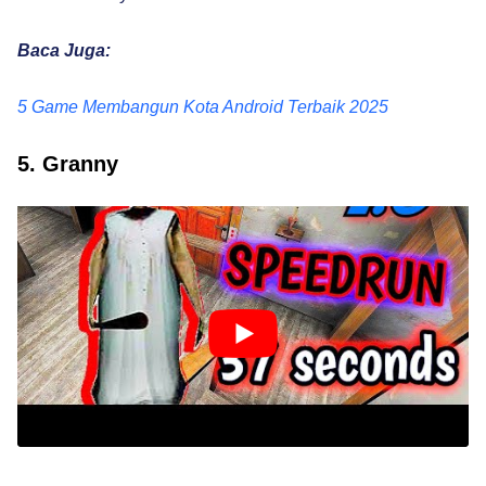
Baca Juga:
5 Game Membangun Kota Android Terbaik 2025
5. Granny