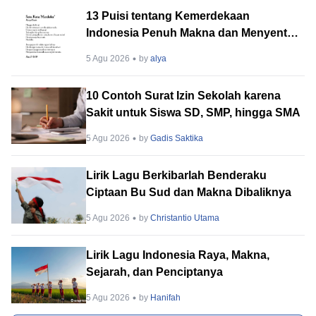
13 Puisi tentang Kemerdekaan
Indonesia Penuh Makna dan Menyentuh
Hati
5 Agu 2026
by
alya
10 Contoh Surat Izin Sekolah karena
Sakit untuk Siswa SD, SMP, hingga SMA
5 Agu 2026
by
Gadis Saktika
Lirik Lagu Berkibarlah Benderaku
Ciptaan Bu Sud dan Makna Dibaliknya
5 Agu 2026
by
Christantio Utama
Lirik Lagu Indonesia Raya, Makna,
Sejarah, dan Penciptanya
5 Agu 2026
by
Hanifah