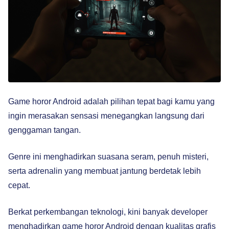
Game horor Android adalah pilihan tepat bagi kamu yang
ingin merasakan sensasi menegangkan langsung dari
genggaman tangan.
Genre ini menghadirkan suasana seram, penuh misteri,
serta adrenalin yang membuat jantung berdetak lebih
cepat.
Berkat perkembangan teknologi, kini banyak developer
menghadirkan game horor Android dengan kualitas grafis