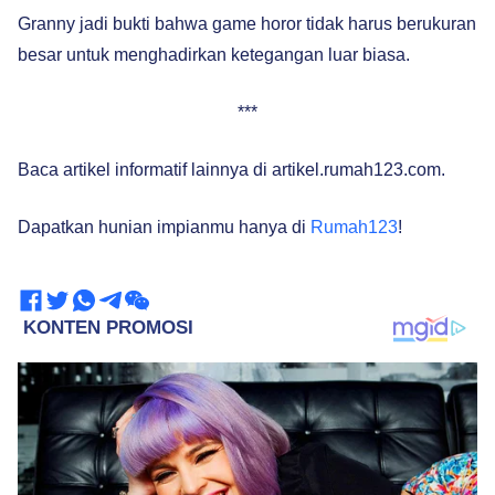
Granny jadi bukti bahwa game horor tidak harus berukuran
besar untuk menghadirkan ketegangan luar biasa.
***
Baca artikel informatif lainnya di artikel.rumah123.com.
Dapatkan hunian impianmu hanya di
Rumah123
!