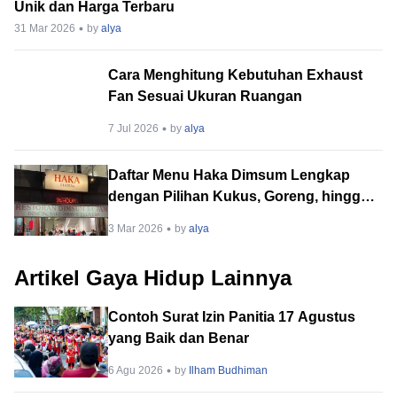
Unik dan Harga Terbaru
31 Mar 2026
by
alya
Cara Menghitung Kebutuhan Exhaust
Fan Sesuai Ukuran Ruangan
7 Jul 2026
by
alya
Daftar Menu Haka Dimsum Lengkap
dengan Pilihan Kukus, Goreng, hingga
Menu Berat
3 Mar 2026
by
alya
Artikel Gaya Hidup Lainnya
Contoh Surat Izin Panitia 17 Agustus
yang Baik dan Benar
6 Agu 2026
by
Ilham Budhiman