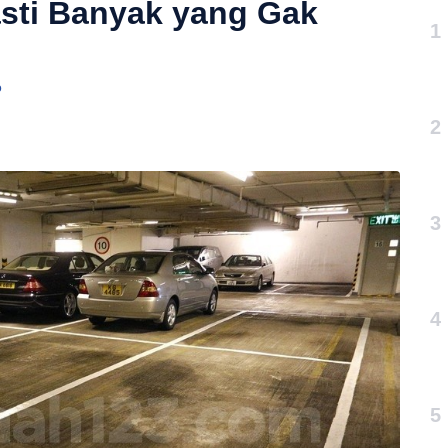
asti Banyak yang Gak
1
o
2
3
4
5