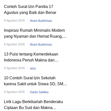
Contoh Surat Izin Panitia 17
Agustus yang Baik dan Benar
·
6 Agustus 2026
Ilham Budhiman
Inspirasi Rumah Minimalis Modern
yang Nyaman dan Hemat Ruang,
Begini Cara Merancangnya!
·
6 Agustus 2026
Ilham Budhiman
13 Puisi tentang Kemerdekaan
Indonesia Penuh Makna dan
Menyentuh Hati
·
5 Agustus 2026
alya
10 Contoh Surat Izin Sekolah
karena Sakit untuk Siswa SD, SMP,
hingga SMA
·
5 Agustus 2026
Gadis Saktika
Lirik Lagu Berkibarlah Benderaku
Ciptaan Bu Sud dan Makna