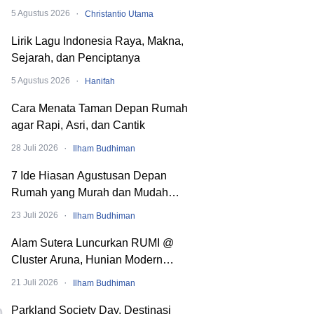
Dibaliknya
·
5 Agustus 2026
Christantio Utama
Lirik Lagu Indonesia Raya, Makna,
Sejarah, dan Penciptanya
·
5 Agustus 2026
Hanifah
Cara Menata Taman Depan Rumah
agar Rapi, Asri, dan Cantik
·
28 Juli 2026
Ilham Budhiman
7 Ide Hiasan Agustusan Depan
Rumah yang Murah dan Mudah
Dibuat
·
23 Juli 2026
Ilham Budhiman
Alam Sutera Luncurkan RUMI @
Cluster Aruna, Hunian Modern
Tropical 2 Lantai di Downtown Alam
·
21 Juli 2026
Ilham Budhiman
Sutera
Parkland Society Day, Destinasi
0