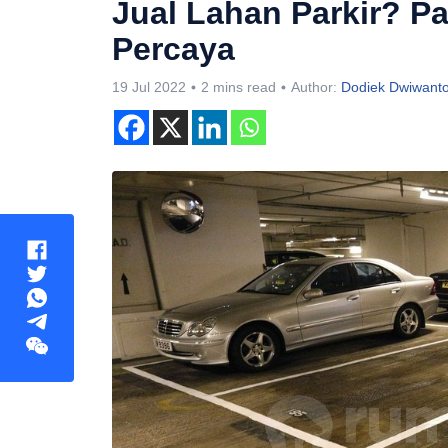
Jual Lahan Parkir? P
Percaya
19 Jul 2022
2 mins read
Author:
Dodiek Dwiwant