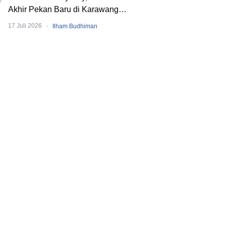
Akhir Pekan Baru di Karawang
dengan Pengalaman Berbeda.
·
17 Juli 2026
Ilham Budhiman
Banyak Event Seru!