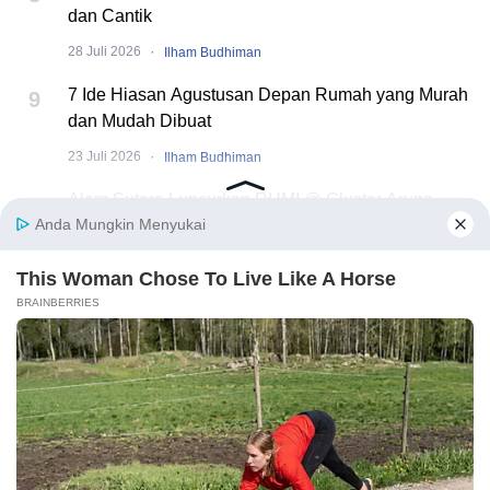
dan Cantik
·
28 Juli 2026
Ilham Budhiman
7 Ide Hiasan Agustusan Depan Rumah yang Murah
9
dan Mudah Dibuat
·
23 Juli 2026
Ilham Budhiman
Alam Sutera Luncurkan RUMI @ Cluster Aruna,
10
Hunian Modern Tropical 2 Lantai di Downtown Alam
Sutera
·
21 Juli 2026
Ilham Budhiman
✕ Close Ads
Rumah123 adalah situs teknologi jual beli dan sewa properti terdepan di
Indonesia, yang hadir sejak tahun 2007 dan telah melayani jutaan orang di