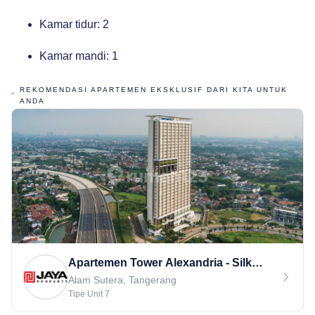
Kamar tidur: 2
Kamar mandi: 1
REKOMENDASI APARTEMEN EKSKLUSIF DARI KITA UNTUK
ANDA
Apartemen Tower Alexandria - Silk
Town
Alam Sutera, Tangerang
Tipe Unit
7