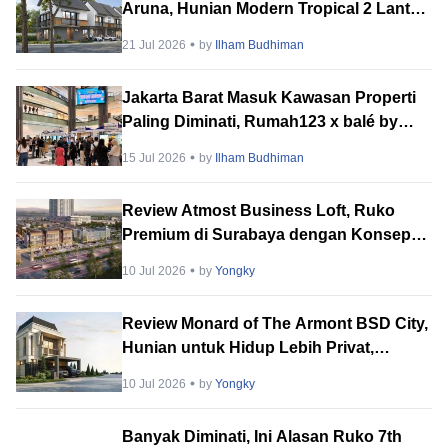
Aruna, Hunian Modern Tropical 2 Lantai
di Downtown Alam Sutera
21 Jul 2026
by
Ilham Budhiman
Jakarta Barat Masuk Kawasan Properti
Paling Diminati, Rumah123 x balé by
BTN PropVaganza 2026 Hadirkan
15 Jul 2026
by
Ilham Budhiman
Puluhan Developer
Review Atmost Business Loft, Ruko
Premium di Surabaya dengan Konsep
Multi-Tenant
10 Jul 2026
by
Yongky
Review Monard of The Armont BSD City,
Hunian untuk Hidup Lebih Privat,
Tenang & Berkelas
10 Jul 2026
by
Yongky
Banyak Diminati, Ini Alasan Ruko 7th