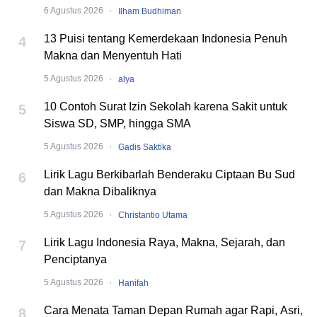
·
6 Agustus 2026
Ilham Budhiman
13 Puisi tentang Kemerdekaan Indonesia Penuh
4
Makna dan Menyentuh Hati
·
5 Agustus 2026
alya
10 Contoh Surat Izin Sekolah karena Sakit untuk
5
Siswa SD, SMP, hingga SMA
·
5 Agustus 2026
Gadis Saktika
Lirik Lagu Berkibarlah Benderaku Ciptaan Bu Sud
6
dan Makna Dibaliknya
·
5 Agustus 2026
Christantio Utama
Lirik Lagu Indonesia Raya, Makna, Sejarah, dan
7
Penciptanya
·
5 Agustus 2026
Hanifah
Cara Menata Taman Depan Rumah agar Rapi, Asri,
8