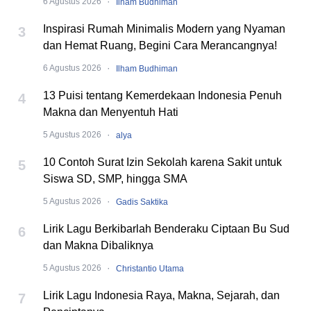
·
6 Agustus 2026
Ilham Budhiman
Inspirasi Rumah Minimalis Modern yang Nyaman
3
dan Hemat Ruang, Begini Cara Merancangnya!
·
6 Agustus 2026
Ilham Budhiman
13 Puisi tentang Kemerdekaan Indonesia Penuh
4
Makna dan Menyentuh Hati
·
5 Agustus 2026
alya
10 Contoh Surat Izin Sekolah karena Sakit untuk
5
Siswa SD, SMP, hingga SMA
·
5 Agustus 2026
Gadis Saktika
Lirik Lagu Berkibarlah Benderaku Ciptaan Bu Sud
6
dan Makna Dibaliknya
·
5 Agustus 2026
Christantio Utama
Lirik Lagu Indonesia Raya, Makna, Sejarah, dan
7