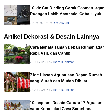
10 Ide Cat Dinding Corak Geometri agar
Ruangan Lebih Aesthetic. Cobaik, yuk!
3 Nov 2024
by
Devi Suzanti
Artikel Dekorasi & Desain Lainnya
Cara Menata Taman Depan Rumah agar
Rapi, Asri, dan Cantik
28 Jul 2026
by
Ilham Budhiman
7 Ide Hiasan Agustusan Depan Rumah
yang Murah dan Mudah Dibuat
23 Jul 2026
by
Ilham Budhiman
10 Inspirasi Desain Gapura 17 Agustus
yang Keren, dari Gaya Sederhana