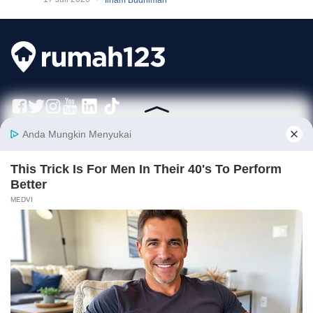
Rumah123 adalah situs teknologi jual beli dan sewa properti terdepan di
Indonesia, yang hadir sejak tahun 2007 dan telah melayani jutaan orang di
Indonesia. Rumah123 senantiasa berkomitmen untuk membuat
pengalaman 'Jual Beli dan Sewa Properti Lebih Mudah' dengan dukungan
dari developer terkemuka serta agen profesional.
Hubungi Kami
info@rumah123.com
+62 21 30496123
✕ Close Ads
Perusahaan
Layanan