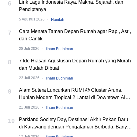
Lirik Lagu Indonesia Raya, Makna, Sejarah, dan
6
Penciptanya
·
5 Agustus 2026
Hanifah
Cara Menata Taman Depan Rumah agar Rapi, Asri,
7
dan Cantik
·
28 Juli 2026
Ilham Budhiman
7 Ide Hiasan Agustusan Depan Rumah yang Murah
8
dan Mudah Dibuat
·
23 Juli 2026
Ilham Budhiman
Alam Sutera Luncurkan RUMI @ Cluster Aruna,
9
Hunian Modern Tropical 2 Lantai di Downtown Alam
Sutera
·
21 Juli 2026
Ilham Budhiman
Parkland Society Day, Destinasi Akhir Pekan Baru
10
di Karawang dengan Pengalaman Berbeda. Banyak
Event Seru!
·
17 Juli 2026
Ilham Budhiman