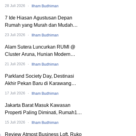
·
28 Juli 2026
Ilham Budhiman
7 Ide Hiasan Agustusan Depan
Rumah yang Murah dan Mudah
Dibuat
·
23 Juli 2026
Ilham Budhiman
Alam Sutera Luncurkan RUMI @
Cluster Aruna, Hunian Modern
Tropical 2 Lantai di Downtown Alam
·
21 Juli 2026
Ilham Budhiman
Sutera
Parkland Society Day, Destinasi
Akhir Pekan Baru di Karawang
dengan Pengalaman Berbeda.
·
17 Juli 2026
Ilham Budhiman
Banyak Event Seru!
Jakarta Barat Masuk Kawasan
Properti Paling Diminati, Rumah123
x balé by BTN PropVaganza 2026
·
15 Juli 2026
Ilham Budhiman
Hadirkan Puluhan Developer
Review Atmost Business Loft, Ruko
0