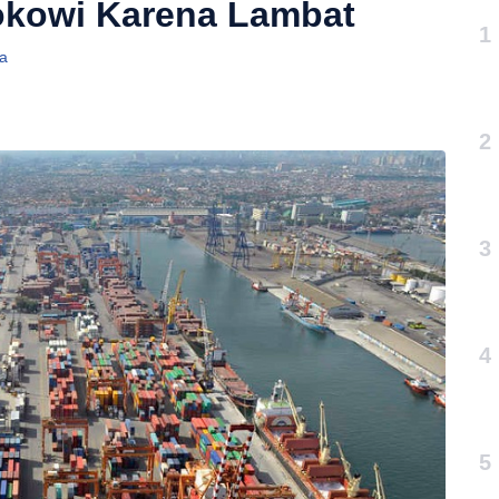
Jokowi Karena Lambat
1
ma
2
3
4
5