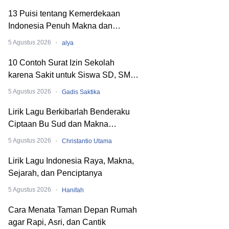
13 Puisi tentang Kemerdekaan
Indonesia Penuh Makna dan
Menyentuh Hati
·
5 Agustus 2026
alya
10 Contoh Surat Izin Sekolah
karena Sakit untuk Siswa SD, SMP,
hingga SMA
·
5 Agustus 2026
Gadis Saktika
Lirik Lagu Berkibarlah Benderaku
Ciptaan Bu Sud dan Makna
Dibaliknya
·
5 Agustus 2026
Christantio Utama
Lirik Lagu Indonesia Raya, Makna,
Sejarah, dan Penciptanya
·
5 Agustus 2026
Hanifah
Cara Menata Taman Depan Rumah
agar Rapi, Asri, dan Cantik