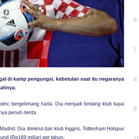
6
7
8
ggal di kamp pengungsi, kebetulan saat itu negaranya
sahnya
.
odric bergelimang harta. Dia menjadi bintang klub kaya
9
nya penuh derita.
rid. Dia direkrut dari klub Inggris, Tottenham Hotspur
ound (Rp169 miliar) per tahun.
1