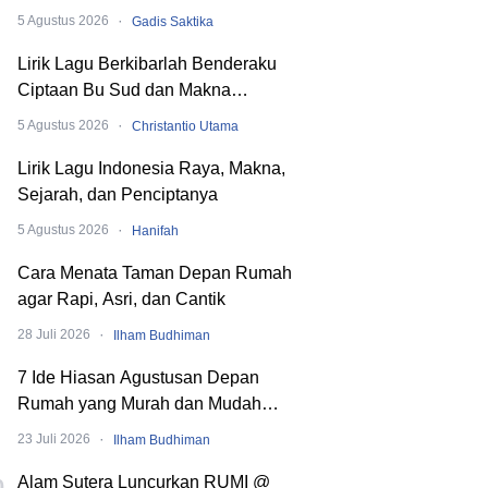
hingga SMA
·
5 Agustus 2026
Gadis Saktika
Lirik Lagu Berkibarlah Benderaku
Ciptaan Bu Sud dan Makna
Dibaliknya
·
5 Agustus 2026
Christantio Utama
Lirik Lagu Indonesia Raya, Makna,
Sejarah, dan Penciptanya
·
5 Agustus 2026
Hanifah
Cara Menata Taman Depan Rumah
agar Rapi, Asri, dan Cantik
·
28 Juli 2026
Ilham Budhiman
7 Ide Hiasan Agustusan Depan
Rumah yang Murah dan Mudah
Dibuat
·
23 Juli 2026
Ilham Budhiman
Alam Sutera Luncurkan RUMI @
0