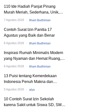
110 Ide Hadiah Panjat Pinang
Murah Meriah, Sederhana, Unik,
dan Nyeleneh
·
7 Agustus 2026
Ilham Budhiman
Contoh Surat Izin Panitia 17
Agustus yang Baik dan Benar
·
6 Agustus 2026
Ilham Budhiman
Inspirasi Rumah Minimalis Modern
yang Nyaman dan Hemat Ruang,
Begini Cara Merancangnya!
·
6 Agustus 2026
Ilham Budhiman
13 Puisi tentang Kemerdekaan
Indonesia Penuh Makna dan
Menyentuh Hati
·
5 Agustus 2026
alya
10 Contoh Surat Izin Sekolah
karena Sakit untuk Siswa SD, SMP,