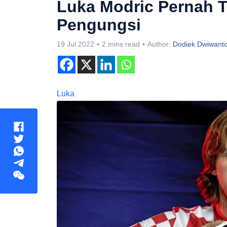
Luka Modric Pernah T
Pengungsi
19 Jul 2022
2 mins read
Author:
Dodiek Dwiwant
Luka