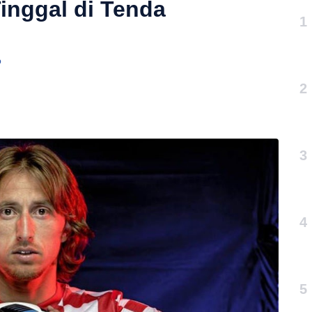
inggal di Tenda
1
o
2
3
4
5