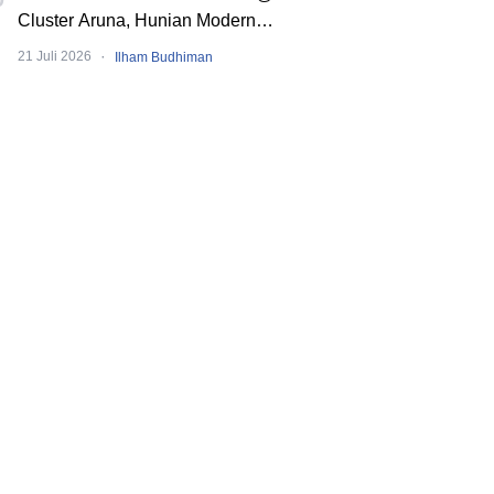
Cluster Aruna, Hunian Modern
Tropical 2 Lantai di Downtown Alam
·
21 Juli 2026
Ilham Budhiman
Sutera