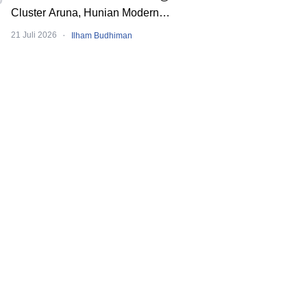
Cluster Aruna, Hunian Modern
Tropical 2 Lantai di Downtown Alam
·
21 Juli 2026
Ilham Budhiman
Sutera