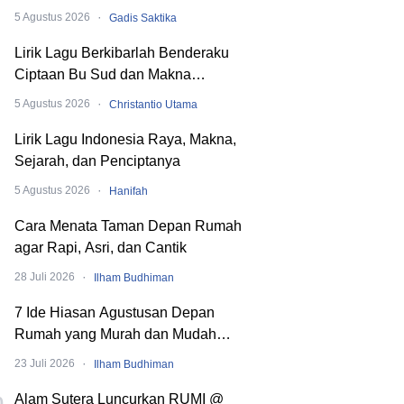
hingga SMA
·
5 Agustus 2026
Gadis Saktika
Lirik Lagu Berkibarlah Benderaku
Ciptaan Bu Sud dan Makna
Dibaliknya
·
5 Agustus 2026
Christantio Utama
Lirik Lagu Indonesia Raya, Makna,
Sejarah, dan Penciptanya
·
5 Agustus 2026
Hanifah
Cara Menata Taman Depan Rumah
agar Rapi, Asri, dan Cantik
·
28 Juli 2026
Ilham Budhiman
7 Ide Hiasan Agustusan Depan
Rumah yang Murah dan Mudah
Dibuat
·
23 Juli 2026
Ilham Budhiman
Alam Sutera Luncurkan RUMI @
0