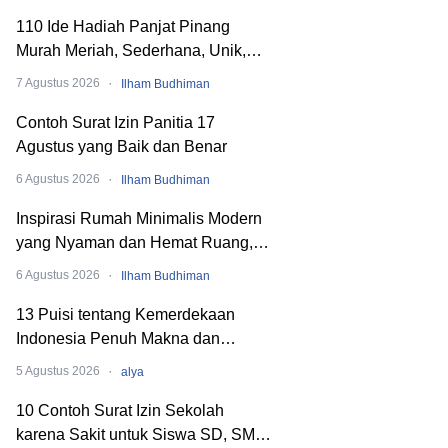
110 Ide Hadiah Panjat Pinang
Murah Meriah, Sederhana, Unik,
dan Nyeleneh
·
7 Agustus 2026
Ilham Budhiman
Contoh Surat Izin Panitia 17
Agustus yang Baik dan Benar
·
6 Agustus 2026
Ilham Budhiman
Inspirasi Rumah Minimalis Modern
yang Nyaman dan Hemat Ruang,
Begini Cara Merancangnya!
·
6 Agustus 2026
Ilham Budhiman
13 Puisi tentang Kemerdekaan
Indonesia Penuh Makna dan
Menyentuh Hati
·
5 Agustus 2026
alya
10 Contoh Surat Izin Sekolah
karena Sakit untuk Siswa SD, SMP,