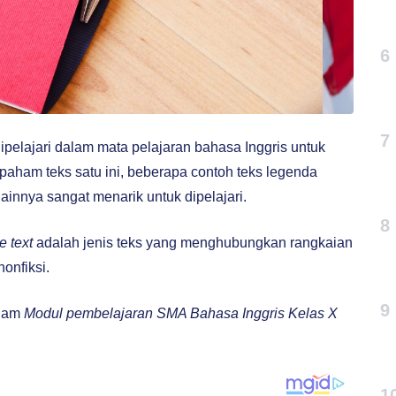
6
7
ipelajari dalam mata pelajaran bahasa Inggris untuk
aham teks satu ini, beberapa contoh teks legenda
innya sangat menarik untuk dipelajari.
8
e text
adalah jenis teks yang menghubungkan rangkaian
nonfiksi.
9
alam
Modul pembelajaran SMA Bahasa Inggris Kelas X
1