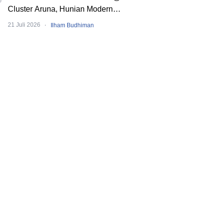
Cluster Aruna, Hunian Modern
Tropical 2 Lantai di Downtown Alam
·
21 Juli 2026
Ilham Budhiman
Sutera