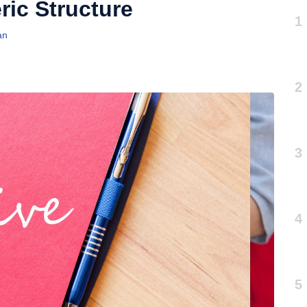
ric Structure
1
an
2
3
4
5