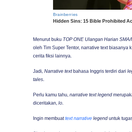
Menurut buku
TOP ONE Ulangan Harian SMA/MA
oleh Tim Super Tentor, narrative text biasanya 
cerita fiksi lainnya.
Jadi
, Narrative text
bahasa Inggris terdiri dari
l
tales
.
Perlu kamu tahu,
narrative text legend
merupaka
diceritakan,
lo
.
Ingin membuat
text narrative
legend
untuk tuga