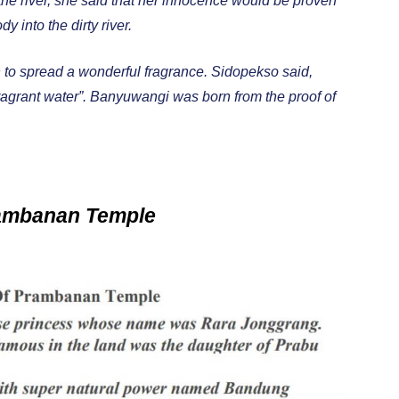
o the river, she said that her innocence would be proven
y into the dirty river.
to spread a wonderful fragrance. Sidopekso said,
rant water”. Banyuwangi was born from the proof of
rambanan Temple