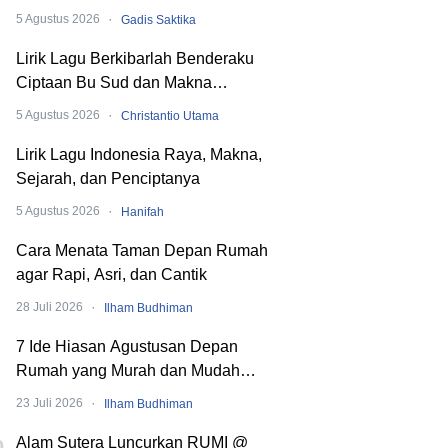
hingga SMA
·
5 Agustus 2026
Gadis Saktika
Lirik Lagu Berkibarlah Benderaku
Ciptaan Bu Sud dan Makna
Dibaliknya
·
5 Agustus 2026
Christantio Utama
Lirik Lagu Indonesia Raya, Makna,
Sejarah, dan Penciptanya
·
5 Agustus 2026
Hanifah
Cara Menata Taman Depan Rumah
agar Rapi, Asri, dan Cantik
·
28 Juli 2026
Ilham Budhiman
7 Ide Hiasan Agustusan Depan
Rumah yang Murah dan Mudah
Dibuat
·
23 Juli 2026
Ilham Budhiman
Alam Sutera Luncurkan RUMI @
0