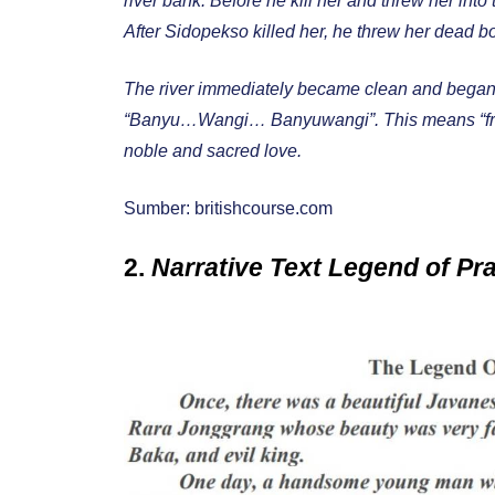
river bank. Before he kill her and threw her int
After Sidopekso killed her, he threw her dead bod
The river immediately became clean and began 
“Banyu…Wangi… Banyuwangi”. This means “frag
noble and sacred love.
Sumber: britishcourse.com
2.
Narrative Text Legend of P