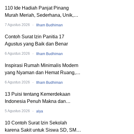
110 Ide Hadiah Panjat Pinang
Murah Meriah, Sederhana, Unik,
dan Nyeleneh
·
7 Agustus 2026
Ilham Budhiman
Contoh Surat Izin Panitia 17
Agustus yang Baik dan Benar
·
6 Agustus 2026
Ilham Budhiman
Inspirasi Rumah Minimalis Modern
yang Nyaman dan Hemat Ruang,
Begini Cara Merancangnya!
·
6 Agustus 2026
Ilham Budhiman
13 Puisi tentang Kemerdekaan
Indonesia Penuh Makna dan
Menyentuh Hati
·
5 Agustus 2026
alya
10 Contoh Surat Izin Sekolah
karena Sakit untuk Siswa SD, SMP,