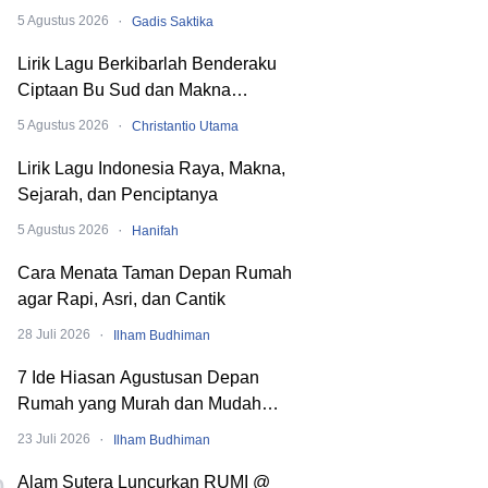
hingga SMA
·
5 Agustus 2026
Gadis Saktika
Lirik Lagu Berkibarlah Benderaku
Ciptaan Bu Sud dan Makna
Dibaliknya
·
5 Agustus 2026
Christantio Utama
Lirik Lagu Indonesia Raya, Makna,
Sejarah, dan Penciptanya
·
5 Agustus 2026
Hanifah
Cara Menata Taman Depan Rumah
agar Rapi, Asri, dan Cantik
·
28 Juli 2026
Ilham Budhiman
7 Ide Hiasan Agustusan Depan
Rumah yang Murah dan Mudah
Dibuat
·
23 Juli 2026
Ilham Budhiman
Alam Sutera Luncurkan RUMI @
0