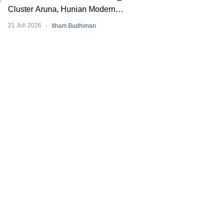
Cluster Aruna, Hunian Modern
Tropical 2 Lantai di Downtown Alam
·
21 Juli 2026
Ilham Budhiman
Sutera