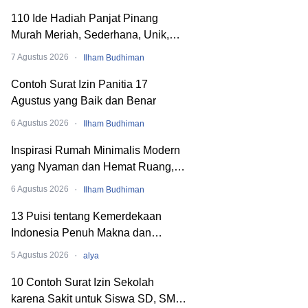
110 Ide Hadiah Panjat Pinang
Murah Meriah, Sederhana, Unik,
dan Nyeleneh
·
7 Agustus 2026
Ilham Budhiman
Contoh Surat Izin Panitia 17
Agustus yang Baik dan Benar
·
6 Agustus 2026
Ilham Budhiman
Inspirasi Rumah Minimalis Modern
yang Nyaman dan Hemat Ruang,
Begini Cara Merancangnya!
·
6 Agustus 2026
Ilham Budhiman
13 Puisi tentang Kemerdekaan
Indonesia Penuh Makna dan
Menyentuh Hati
·
5 Agustus 2026
alya
10 Contoh Surat Izin Sekolah
karena Sakit untuk Siswa SD, SMP,