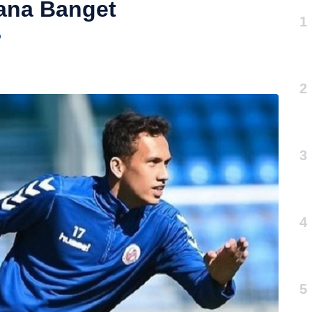
hana Banget
1
o
2
3
4
5