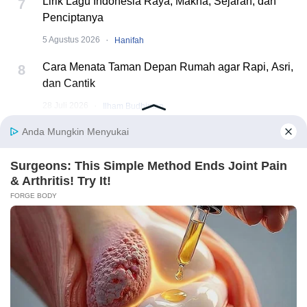
Lirik Lagu Indonesia Raya, Makna, Sejarah, dan
7
Penciptanya
·
5 Agustus 2026
Hanifah
Cara Menata Taman Depan Rumah agar Rapi, Asri,
8
dan Cantik
·
28 Juli 2026
Ilham Budhiman
7 Ide Hiasan Agustusan Depan Rumah yang Murah
9
dan Mudah Dibuat
·
23 Juli 2026
Ilham Budhiman
Alam Sutera Luncurkan RUMI @ Cluster Aruna,
10
Hunian Modern Tropical 2 Lantai di Downtown Alam
Sutera
·
21 Juli 2026
Ilham Budhiman