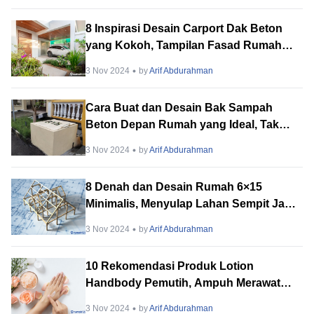
8 Inspirasi Desain Carport Dak Beton
yang Kokoh, Tampilan Fasad Rumah
Makin Elegan dan Modern
3 Nov 2024
by
Arif Abdurahman
Cara Buat dan Desain Bak Sampah
Beton Depan Rumah yang Ideal, Tak
Lagi Kumuh!
3 Nov 2024
by
Arif Abdurahman
8 Denah dan Desain Rumah 6×15
Minimalis, Menyulap Lahan Sempit Jadi
Hunian Idaman dan Fungsional!
3 Nov 2024
by
Arif Abdurahman
10 Rekomendasi Produk Lotion
Handbody Pemutih, Ampuh Merawat
dan Mencerahkan Kulit Kamu!
3 Nov 2024
by
Arif Abdurahman