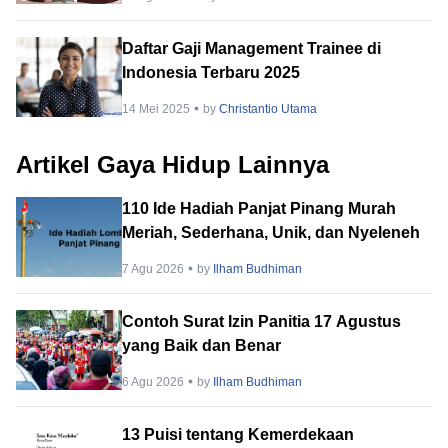
Daftar Gaji Management Trainee di
Indonesia Terbaru 2025
14 Mei 2025
by
Christantio Utama
Artikel Gaya Hidup Lainnya
110 Ide Hadiah Panjat Pinang Murah
Meriah, Sederhana, Unik, dan Nyeleneh
7 Agu 2026
by
Ilham Budhiman
Contoh Surat Izin Panitia 17 Agustus
yang Baik dan Benar
6 Agu 2026
by
Ilham Budhiman
13 Puisi tentang Kemerdekaan