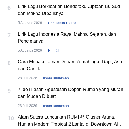
Lirik Lagu Berkibarlah Benderaku Ciptaan Bu Sud
6
dan Makna Dibaliknya
·
5 Agustus 2026
Christantio Utama
Lirik Lagu Indonesia Raya, Makna, Sejarah, dan
7
Penciptanya
·
5 Agustus 2026
Hanifah
Cara Menata Taman Depan Rumah agar Rapi, Asri,
8
dan Cantik
·
28 Juli 2026
Ilham Budhiman
7 Ide Hiasan Agustusan Depan Rumah yang Murah
9
dan Mudah Dibuat
·
23 Juli 2026
Ilham Budhiman
Alam Sutera Luncurkan RUMI @ Cluster Aruna,
10
Hunian Modern Tropical 2 Lantai di Downtown Alam