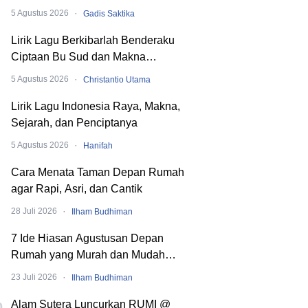
hingga SMA
·
5 Agustus 2026
Gadis Saktika
Lirik Lagu Berkibarlah Benderaku
Ciptaan Bu Sud dan Makna
Dibaliknya
·
5 Agustus 2026
Christantio Utama
Lirik Lagu Indonesia Raya, Makna,
Sejarah, dan Penciptanya
·
5 Agustus 2026
Hanifah
Cara Menata Taman Depan Rumah
agar Rapi, Asri, dan Cantik
·
28 Juli 2026
Ilham Budhiman
7 Ide Hiasan Agustusan Depan
Rumah yang Murah dan Mudah
Dibuat
·
23 Juli 2026
Ilham Budhiman
Alam Sutera Luncurkan RUMI @
0