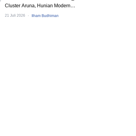
Cluster Aruna, Hunian Modern
Tropical 2 Lantai di Downtown Alam
·
21 Juli 2026
Ilham Budhiman
Sutera