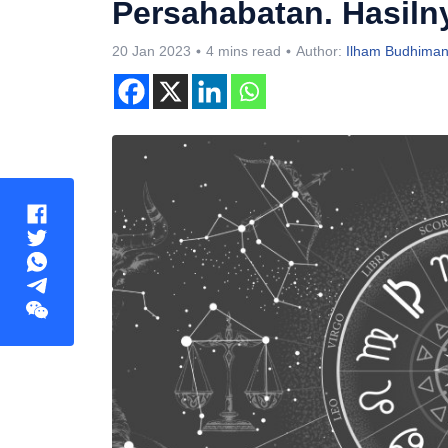
Persahabatan. Hasiln
20 Jan 2023
4 mins read
Author:
Ilham Budhima