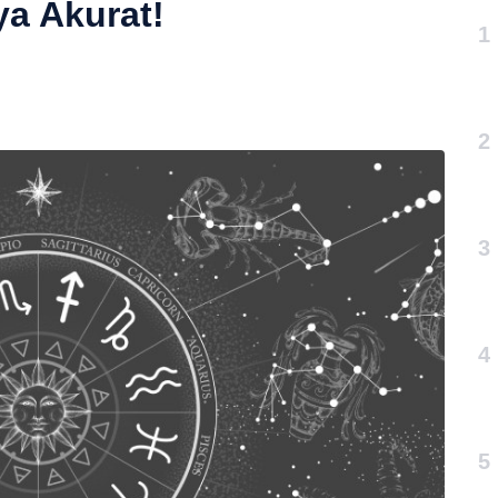
ya Akurat!
1
n
2
3
4
5