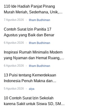
110 Ide Hadiah Panjat Pinang
Murah Meriah, Sederhana, Unik,
dan Nyeleneh
·
7 Agustus 2026
Ilham Budhiman
Contoh Surat Izin Panitia 17
Agustus yang Baik dan Benar
·
6 Agustus 2026
Ilham Budhiman
Inspirasi Rumah Minimalis Modern
yang Nyaman dan Hemat Ruang,
Begini Cara Merancangnya!
·
6 Agustus 2026
Ilham Budhiman
13 Puisi tentang Kemerdekaan
Indonesia Penuh Makna dan
Menyentuh Hati
·
5 Agustus 2026
alya
10 Contoh Surat Izin Sekolah
karena Sakit untuk Siswa SD, SMP,