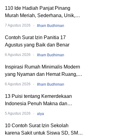
110 Ide Hadiah Panjat Pinang
Murah Meriah, Sederhana, Unik,
dan Nyeleneh
·
7 Agustus 2026
Ilham Budhiman
Contoh Surat Izin Panitia 17
Agustus yang Baik dan Benar
·
6 Agustus 2026
Ilham Budhiman
Inspirasi Rumah Minimalis Modern
yang Nyaman dan Hemat Ruang,
Begini Cara Merancangnya!
·
6 Agustus 2026
Ilham Budhiman
13 Puisi tentang Kemerdekaan
Indonesia Penuh Makna dan
Menyentuh Hati
·
5 Agustus 2026
alya
10 Contoh Surat Izin Sekolah
karena Sakit untuk Siswa SD, SMP,