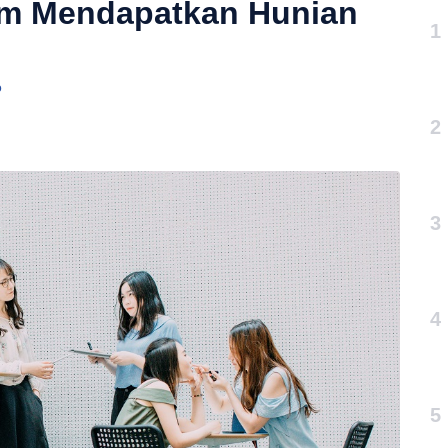
lam Mendapatkan Hunian
1
o
2
3
4
5