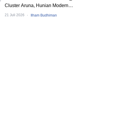
Cluster Aruna, Hunian Modern
Tropical 2 Lantai di Downtown Alam
·
21 Juli 2026
Ilham Budhiman
Sutera