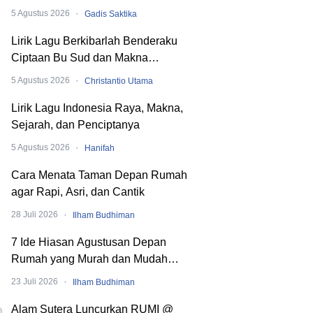
hingga SMA
·
5 Agustus 2026
Gadis Saktika
Lirik Lagu Berkibarlah Benderaku
Ciptaan Bu Sud dan Makna
Dibaliknya
·
5 Agustus 2026
Christantio Utama
Lirik Lagu Indonesia Raya, Makna,
Sejarah, dan Penciptanya
·
5 Agustus 2026
Hanifah
Cara Menata Taman Depan Rumah
agar Rapi, Asri, dan Cantik
·
28 Juli 2026
Ilham Budhiman
7 Ide Hiasan Agustusan Depan
Rumah yang Murah dan Mudah
Dibuat
·
23 Juli 2026
Ilham Budhiman
Alam Sutera Luncurkan RUMI @
0