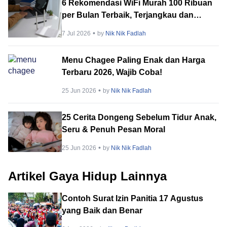
6 Rekomendasi WiFi Murah 100 Ribuan
per Bulan Terbaik, Terjangkau dan
Fungsional!
7 Jul 2026
by
Nik Nik Fadlah
Menu Chagee Paling Enak dan Harga
Terbaru 2026, Wajib Coba!
25 Jun 2026
by
Nik Nik Fadlah
25 Cerita Dongeng Sebelum Tidur Anak,
Seru & Penuh Pesan Moral
25 Jun 2026
by
Nik Nik Fadlah
Artikel Gaya Hidup Lainnya
Contoh Surat Izin Panitia 17 Agustus
yang Baik dan Benar