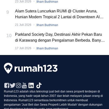
·
23 Juli 2026
Ilham Budhiman
Alam Sutera Luncurkan RUMI @ Cluster Aruna,
9
Hunian Modern Tropical 2 Lantai di Downtown Alam
Sutera
·
21 Juli 2026
Ilham Budhiman
Parkland Society Day, Destinasi Akhir Pekan Baru
10
di Karawang dengan Pengalaman Berbeda. Banyak
Event Seru!
·
17 Juli 2026
Ilham Budhiman
Rumah123 adalah situs teknologi jual beli dan sewa properti terdepan di
Indonesia, yang hadir sejak tahun 2007 dan telah melayani jutaan orang di
Indonesia. Rumah123 senantiasa berkomitmen untuk membuat
pengalaman 'Jual Beli dan Sewa Properti Lebih Mudah' dengan dukungan
dari developer terkemuka serta agen profesional.