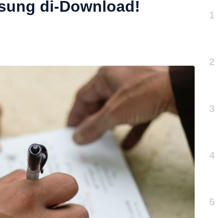
gsung di-Download!
1
2
3
4
5