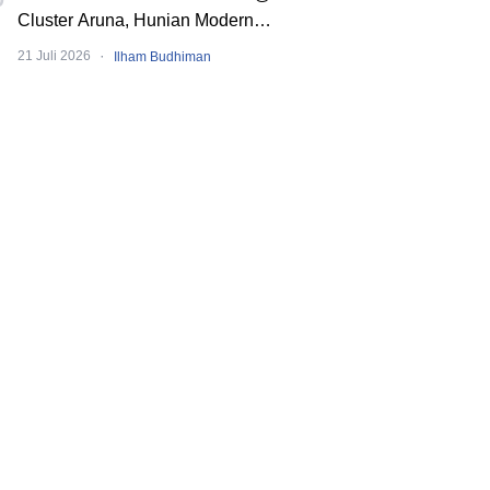
Cluster Aruna, Hunian Modern
Tropical 2 Lantai di Downtown Alam
·
21 Juli 2026
Ilham Budhiman
Sutera