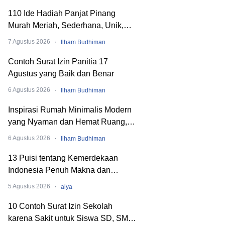
110 Ide Hadiah Panjat Pinang
Murah Meriah, Sederhana, Unik,
dan Nyeleneh
·
7 Agustus 2026
Ilham Budhiman
Contoh Surat Izin Panitia 17
Agustus yang Baik dan Benar
·
6 Agustus 2026
Ilham Budhiman
Inspirasi Rumah Minimalis Modern
yang Nyaman dan Hemat Ruang,
Begini Cara Merancangnya!
·
6 Agustus 2026
Ilham Budhiman
13 Puisi tentang Kemerdekaan
Indonesia Penuh Makna dan
Menyentuh Hati
·
5 Agustus 2026
alya
10 Contoh Surat Izin Sekolah
karena Sakit untuk Siswa SD, SMP,