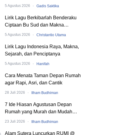
hingga SMA
·
5 Agustus 2026
Gadis Saktika
Lirik Lagu Berkibarlah Benderaku
Ciptaan Bu Sud dan Makna
Dibaliknya
·
5 Agustus 2026
Christantio Utama
Lirik Lagu Indonesia Raya, Makna,
Sejarah, dan Penciptanya
·
5 Agustus 2026
Hanifah
Cara Menata Taman Depan Rumah
agar Rapi, Asri, dan Cantik
·
28 Juli 2026
Ilham Budhiman
7 Ide Hiasan Agustusan Depan
Rumah yang Murah dan Mudah
Dibuat
·
23 Juli 2026
Ilham Budhiman
Alam Sutera Luncurkan RUMI @
0