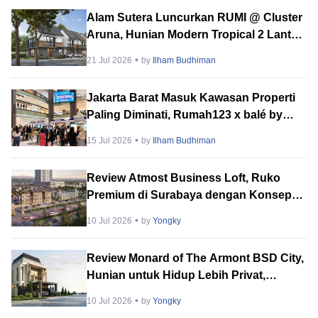
Alam Sutera Luncurkan RUMI @ Cluster
Aruna, Hunian Modern Tropical 2 Lantai
di Downtown Alam Sutera
21 Jul 2026
by
Ilham Budhiman
Jakarta Barat Masuk Kawasan Properti
Paling Diminati, Rumah123 x balé by
BTN PropVaganza 2026 Hadirkan
15 Jul 2026
by
Ilham Budhiman
Puluhan Developer
Review Atmost Business Loft, Ruko
Premium di Surabaya dengan Konsep
Multi-Tenant
10 Jul 2026
by
Yongky
Review Monard of The Armont BSD City,
Hunian untuk Hidup Lebih Privat,
Tenang & Berkelas
10 Jul 2026
by
Yongky