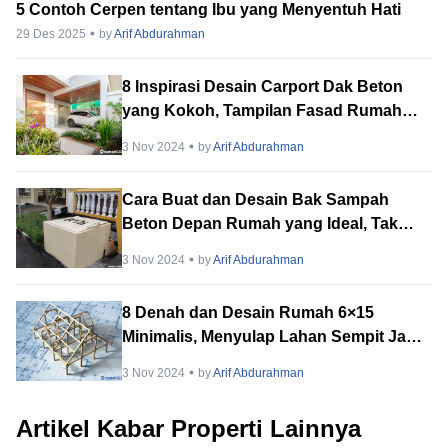
5 Contoh Cerpen tentang Ibu yang Menyentuh Hati
29 Des 2025
by
Arif Abdurahman
8 Inspirasi Desain Carport Dak Beton
yang Kokoh, Tampilan Fasad Rumah
Makin Elegan dan Modern
3 Nov 2024
by
Arif Abdurahman
Cara Buat dan Desain Bak Sampah
Beton Depan Rumah yang Ideal, Tak
Lagi Kumuh!
3 Nov 2024
by
Arif Abdurahman
8 Denah dan Desain Rumah 6×15
Minimalis, Menyulap Lahan Sempit Jadi
Hunian Idaman dan Fungsional!
3 Nov 2024
by
Arif Abdurahman
Artikel Kabar Properti Lainnya